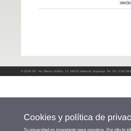
© 2026 UV. - Av. Blasco Ibáñez, 13. 46010 València. Espanya. Tel. UV: (+34) 96
Cookies y política de priva
Tu privacidad es importante para nosotros. Por ello te i