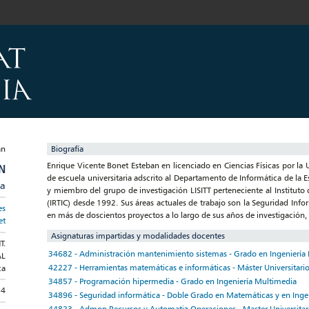
Biografía
Enrique Vicente Bonet Esteban en licenciado en Ciencias Físicas por la 
N
de escuela universitaria adscrito al Departamento de Informática de la E
ia
y miembro del grupo de investigación LISITT perteneciente al Instituto
(IRTIC) desde 1992. Sus áreas actuales de trabajo son la Seguridad Inf
es
en más de doscientos proyectos a lo largo de sus años de investigación
et
Asignaturas impartidas y modalidades docentes
T.
34682 - Administración mantenimiento sistemas - Grado en Ingeniería 
AL
42227 - Herramientas matemáticas e informáticas - Máster Universitario
ca
34857 - Programación hipermedia - Grado en Ingeniería Multimedia
54
34896 - Seguridad informática - Doble Grado en Matemáticas y en Ingen
44823 - Admon.Recursos y Automatiz.Operaciones - Master Universitar