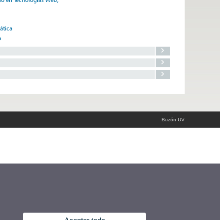
ática
a
Buzón UV