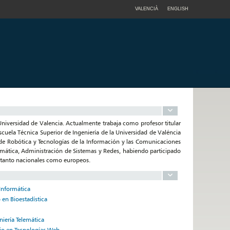
VALENCIÀ
ENGLISH
Universidad de Valencia. Actualmente trabaja como profesor titular
scuela Técnica Superior de Ingeniería de la Universidad de Valéncia
 de Robótica y Tecnologías de la Información y las Comunicaciones
ormática, Administración de Sistemas y Redes, habiendo participado
, tanto nacionales como europeos.
Informática
 en Bioestadística
iería Telemática
io en Tecnologías Web,