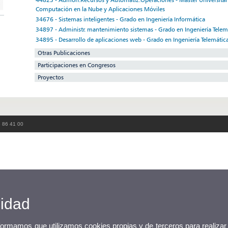
Computación en la Nube y Aplicaciones Móviles
34676 - Sistemas inteligentes - Grado en Ingeniería Informática
34897 - Administr. mantenimiento sistemas - Grado en Ingeniería Telem
34895 - Desarrollo de aplicaciones web - Grado en Ingeniería Telemátic
Otras Publicaciones
Participaciones en Congresos
Proyectos
3 86 41 00
cidad
nformamos que utilizamos cookies propias y de terceros para realizar