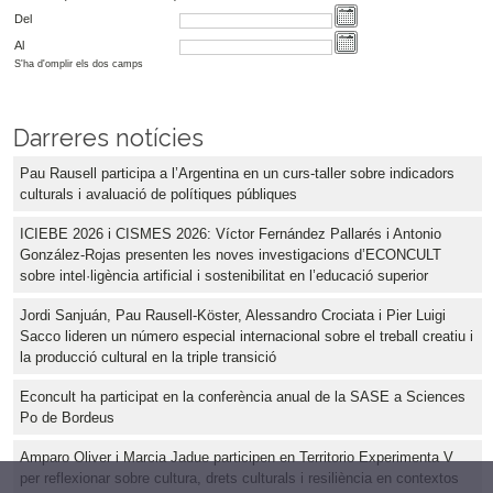
Del
Al
S'ha d'omplir els dos camps
Darreres notícies
Pau Rausell participa a l’Argentina en un curs-taller sobre indicadors
culturals i avaluació de polítiques públiques
ICIEBE 2026 i CISMES 2026: Víctor Fernández Pallarés i Antonio
González-Rojas presenten les noves investigacions d’ECONCULT
sobre intel·ligència artificial i sostenibilitat en l’educació superior
Jordi Sanjuán, Pau Rausell-Köster, Alessandro Crociata i Pier Luigi
Sacco lideren un número especial internacional sobre el treball creatiu i
la producció cultural en la triple transició
Econcult ha participat en la conferència anual de la SASE a Sciences
Po de Bordeus
Amparo Oliver i Marcia Jadue participen en Territorio Experimenta V
per reflexionar sobre cultura, drets culturals i resiliència en contextos