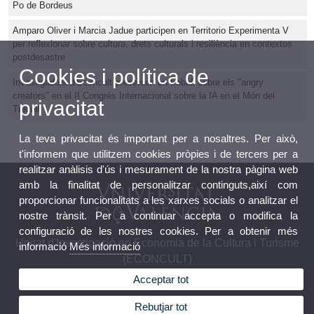
Po de Bordeus
Amparo Oliver i Marcia Jadue participen en Territorio Experimenta V
per reflexionar sobre cultura, drets culturals i resiliència en contextos
postdesastre
Cookies i política de
Investigadors d'Econcult presenten un treball sobre els "angry
creators" en el II Congrés Internacional sobre la IA en el Món del
privacitat
Treball
La teva privacitat és important per a nosaltres. Per això,
t'informem que utilitzem cookies pròpies i de tercers per a
realitzar anàlisis d'ús i mesurament de la nostra pàgina web
amb la finalitat de personalitzar continguts,així com
proporcionar funcionalitats a les xarxes socials o analitzar el
nostre trànsit. Per a continuar accepta o modifica la
configuració de les nostres cookies. Per a obtenir més
Unitat d'Investigació en Economia de la Cultura i Turisme
informació
Més informació
(ECONCULT)
Acceptar tot
Rebutjar tot