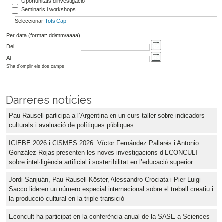
Oportunitats d'investigació
Seminaris i workshops
Seleccionar
Tots
Cap
Per data (format: dd/mm/aaaa)
Del
Al
S'ha d'omplir els dos camps
Darreres notícies
Pau Rausell participa a l’Argentina en un curs-taller sobre indicadors
culturals i avaluació de polítiques públiques
ICIEBE 2026 i CISMES 2026: Víctor Fernández Pallarés i Antonio
González-Rojas presenten les noves investigacions d’ECONCULT
sobre intel·ligència artificial i sostenibilitat en l’educació superior
Jordi Sanjuán, Pau Rausell-Köster, Alessandro Crociata i Pier Luigi
Sacco lideren un número especial internacional sobre el treball creatiu i
la producció cultural en la triple transició
Econcult ha participat en la conferència anual de la SASE a Sciences