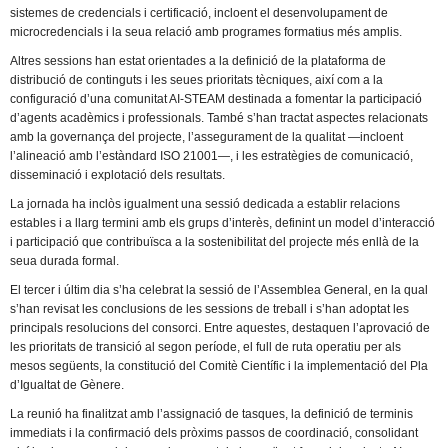
sistemes de credencials i certificació, incloent el desenvolupament de
microcredencials i la seua relació amb programes formatius més amplis.
Altres sessions han estat orientades a la definició de la plataforma de
distribució de continguts i les seues prioritats tècniques, així com a la
configuració d’una comunitat AI-STEAM destinada a fomentar la participació
d’agents acadèmics i professionals. També s’han tractat aspectes relacionats
amb la governança del projecte, l’assegurament de la qualitat —incloent
l’alineació amb l’estàndard ISO 21001—, i les estratègies de comunicació,
disseminació i explotació dels resultats.
La jornada ha inclòs igualment una sessió dedicada a establir relacions
estables i a llarg termini amb els grups d’interès, definint un model d’interacció
i participació que contribuïsca a la sostenibilitat del projecte més enllà de la
seua durada formal.
El tercer i últim dia s’ha celebrat la sessió de l’Assemblea General, en la qual
s’han revisat les conclusions de les sessions de treball i s’han adoptat les
principals resolucions del consorci. Entre aquestes, destaquen l’aprovació de
les prioritats de transició al segon període, el full de ruta operatiu per als
mesos següents, la constitució del Comitè Científic i la implementació del Pla
d’Igualtat de Gènere.
La reunió ha finalitzat amb l’assignació de tasques, la definició de terminis
immediats i la confirmació dels pròxims passos de coordinació, consolidant