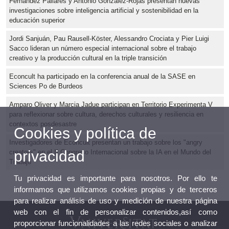
Fernández Pallarés y Antonio González-Rojas presentan nuevas
investigaciones sobre inteligencia artificial y sostenibilidad en la
educación superior
Jordi Sanjuán, Pau Rausell-Köster, Alessandro Crociata y Pier Luigi
Sacco lideran un número especial internacional sobre el trabajo
creativo y la producción cultural en la triple transición
Econcult ha participado en la conferencia anual de la SASE en
Sciences Po de Burdeos
Amparo Oliver y Marcia Jadue participan en Territorio Experimenta V
para reflexionar sobre cultura, derechos culturales y resiliencia en
contextos posdesastre
Cookies y política de
Investigadores de Econcult presentan un trabajo sobre los "angry
privacidad
creators" en el II Congreso Internacional sobre la IA en el Mundo del
Trabajo
Tu privacidad es importante para nosotros. Por ello te
informamos que utilizamos cookies propias y de terceros
para realizar análisis de uso y medición de nuestra página
web con el fin de personalizar contenidos,así como
proporcionar funcionalidades a las redes sociales o analizar