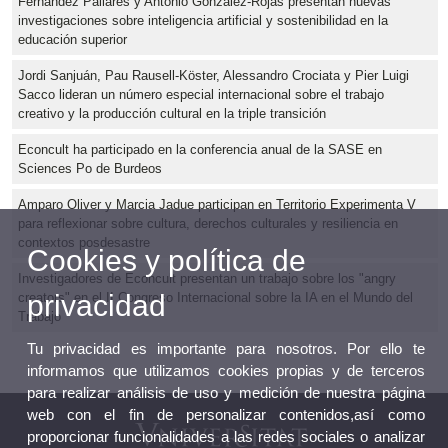
Fernández Pallarés y Antonio González-Rojas presentan nuevas
investigaciones sobre inteligencia artificial y sostenibilidad en la
educación superior
Jordi Sanjuán, Pau Rausell-Köster, Alessandro Crociata y Pier Luigi
Sacco lideran un número especial internacional sobre el trabajo
creativo y la producción cultural en la triple transición
Econcult ha participado en la conferencia anual de la SASE en
Sciences Po de Burdeos
Amparo Oliver y Marcia Jadue participan en Territorio Experimenta V
para reflexionar sobre cultura, derechos culturales y resiliencia en
contextos posdesastre
Cookies y política de
Investigadores de Econcult presentan un trabajo sobre los "angry
privacidad
creators" en el II Congreso Internacional sobre la IA en el Mundo del
Trabajo
Tu privacidad es importante para nosotros. Por ello te
informamos que utilizamos cookies propias y de terceros
para realizar análisis de uso y medición de nuestra página
web con el fin de personalizar contenidos,así como
proporcionar funcionalidades a las redes sociales o analizar