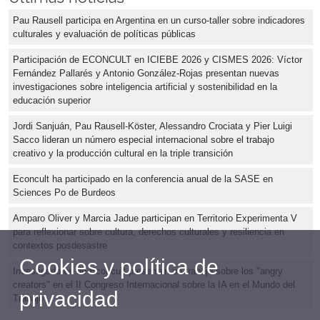
Pau Rausell participa en Argentina en un curso-taller sobre indicadores
culturales y evaluación de políticas públicas
Participación de ECONCULT en ICIEBE 2026 y CISMES 2026: Víctor
Fernández Pallarés y Antonio González-Rojas presentan nuevas
investigaciones sobre inteligencia artificial y sostenibilidad en la
educación superior
Jordi Sanjuán, Pau Rausell-Köster, Alessandro Crociata y Pier Luigi
Sacco lideran un número especial internacional sobre el trabajo
creativo y la producción cultural en la triple transición
Econcult ha participado en la conferencia anual de la SASE en
Sciences Po de Burdeos
Amparo Oliver y Marcia Jadue participan en Territorio Experimenta V
para reflexionar sobre cultura, derechos culturales y resiliencia en
contextos posdesastre
Cookies y política de
Investigadores de Econcult presentan un trabajo sobre los "angry
creators" en el II Congreso Internacional sobre la IA en el Mundo del
privacidad
Trabajo