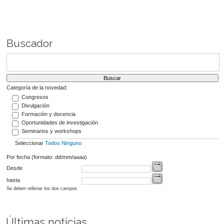
Buscador
Categoría de la novedad:
Congresos
Divulgación
Formación y docencia
Oportunidades de investigación
Seminarios y workshops
Seleccionar
Todos
Ninguno
Por fecha (formato: dd/mm/aaaa)
Desde
hasta
Se deben rellenar los dos campos
Últimas noticias