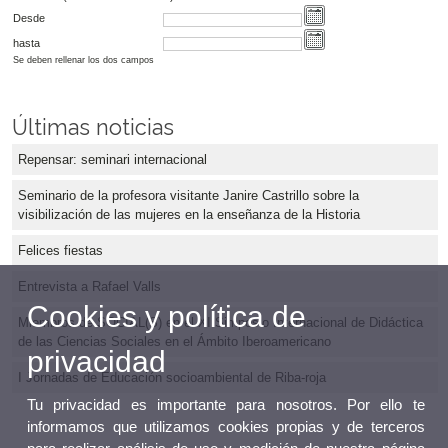
Desde
hasta
Se deben rellenar los dos campos
Últimas noticias
Repensar: seminari internacional
Seminario de la profesora visitante Janire Castrillo sobre la
visibilización de las mujeres en la enseñanza de la Historia
Felices fiestas
Entrevista a Rafael Valls
Cookies y política de
Miembros de SOCIAL(S) en el XI Simposio Internacional de Didáctica
de las Ciencias Sociales en el Ámbito Iberoamericano
privacidad
I Jornadas de Educación socioambiental de Riba-roja
Tu privacidad es importante para nosotros. Por ello te
informamos que utilizamos cookies propias y de terceros