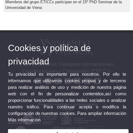
Miembros del grupo ETICCs participan en el 15º PhD Seminar de la
Universidad de Viena
Cookies y política de
privacidad
Grupo de Estudios Tributarios Internacionales,
Constitucionales y Comparados (ETICCs)
Tu privacidad es importante para nosotros. Por ello te
informamos que utilizamos cookies propias y de terceros
para realizar análisis de uso y medición de nuestra página
web con el fin de personalizar contenidos,así como
Contacto
proporcionar funcionalidades a las redes sociales o analizar
Proyectos nacionales
Proyectos europeos e internacionales
nuestro tráfico. Para continuar acepta o modifica la
Equipo
configuración de nuestras cookies. Para ampliar información
Más información