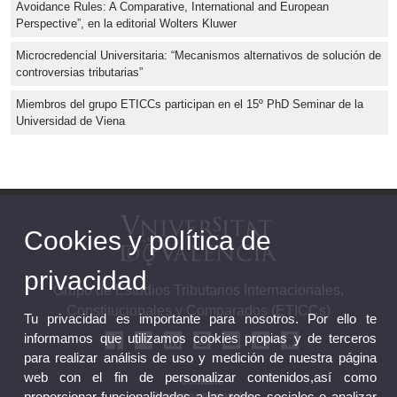
Avoidance Rules: A Comparative, International and European
Perspective”, en la editorial Wolters Kluwer
Microcredencial Universitaria: “Mecanismos alternativos de solución de
controversias tributarias”
Miembros del grupo ETICCs participan en el 15º PhD Seminar de la
Universidad de Viena
Cookies y política de
privacidad
Grupo de Estudios Tributarios Internacionales,
Constitucionales y Comparados (ETICCs)
Tu privacidad es importante para nosotros. Por ello te
informamos que utilizamos cookies propias y de terceros
para realizar análisis de uso y medición de nuestra página
web con el fin de personalizar contenidos,así como
Contacto
proporcionar funcionalidades a las redes sociales o analizar
Proyectos nacionales