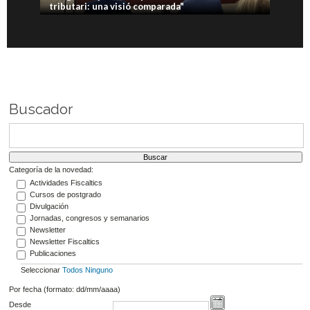
tributari: una visió comparada"
Buscador
Categoría de la novedad:
Actividades Fiscaltics
Cursos de postgrado
Divulgación
Jornadas, congresos y semanarios
Newsletter
Newsletter Fiscaltics
Publicaciones
Seleccionar
Todos
Ninguno
Por fecha (formato: dd/mm/aaaa)
Desde