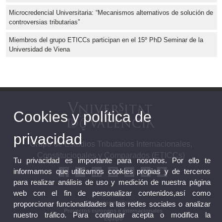
Microcredencial Universitaria: “Mecanismos alternativos de solución de
controversias tributarias”
Miembros del grupo ETICCs participan en el 15º PhD Seminar de la
Universidad de Viena
Cookies y política de
privacidad
Grupo de Estudios Tributarios Internacionales,
Constitucionales y Comparados (ETICCs)
Tu privacidad es importante para nosotros. Por ello te
informamos que utilizamos cookies propias y de terceros
para realizar análisis de uso y medición de nuestra página
web con el fin de personalizar contenidos,así como
Contacto
Proyectos nacionales
proporcionar funcionalidades a las redes sociales o analizar
Proyectos europeos e internacionales
nuestro tráfico. Para continuar acepta o modifica la
Equipo