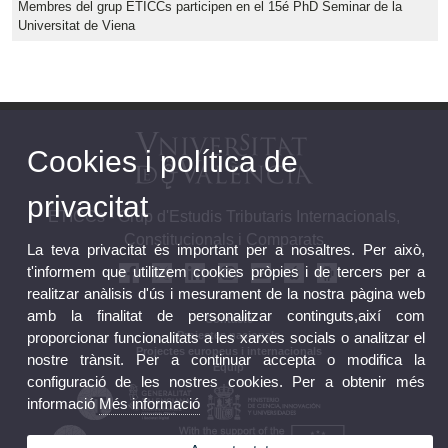
Membres del grup ETICCs participen en el 15é PhD Seminar de la
Universitat de Viena
Cookies i política de
privacitat
ETICCs - Grup d'Estudis Tributaris Internacionals,
Constitucionals i Comparats
La teva privacitat és important per a nosaltres. Per això,
t'informem que utilitzem cookies pròpies i de tercers per a
realitzar anàlisis d'ús i mesurament de la nostra pàgina web
amb la finalitat de personalitzar continguts,així com
Contacte
proporcionar funcionalitats a les xarxes socials o analitzar el
Projectes nacionals
Projectes europeus i internacionals
nostre trànsit. Per a continuar accepta o modifica la
Equip
configuració de les nostres cookies. Per a obtenir més
informació
Més informació