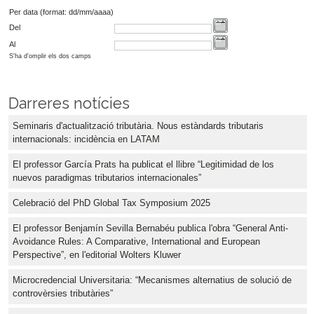
Per data (format: dd/mm/aaaa)
Del
Al
S'ha d'omplir els dos camps
Darreres notícies
Seminaris d'actualització tributària. Nous estàndards tributaris
internacionals: incidència en LATAM
El professor García Prats ha publicat el llibre “Legitimidad de los
nuevos paradigmas tributarios internacionales”
Celebració del PhD Global Tax Symposium 2025
El professor Benjamín Sevilla Bernabéu publica l'obra “General Anti-
Avoidance Rules: A Comparative, International and European
Perspective”, en l'editorial Wolters Kluwer
Microcredencial Universitaria: “Mecanismes alternatius de solució de
controvèrsies tributàries”