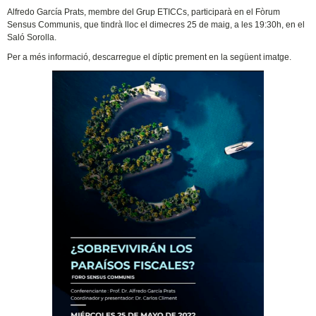
Alfredo García Prats, membre del Grup ETICCs, participarà en el Fòrum
Sensus Communis, que tindrà lloc el dimecres 25 de maig, a les 19:30h, en el
Saló Sorolla.
Per a més informació, descarregue el díptic prement en la següent imatge.