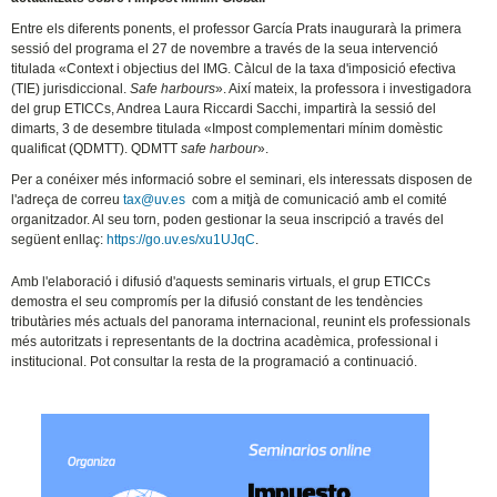
Entre els diferents ponents, el professor García Prats inaugurarà la primera
sessió del programa el 27 de novembre a través de la seua intervenció
titulada «Context i objectius del IMG. Càlcul de la taxa d'imposició efectiva
(TIE) jurisdiccional.
Safe harbours
». Així mateix, la professora i investigadora
del grup ETICCs, Andrea Laura Riccardi Sacchi, impartirà la sessió del
dimarts, 3 de desembre titulada «Impost complementari mínim domèstic
qualificat (QDMTT). QDMTT
safe harbour
».
Per a conéixer més informació sobre el seminari, els interessats disposen de
l'adreça de correu
tax@uv.es
com a mitjà de comunicació amb el comité
organitzador. Al seu torn, poden gestionar la seua inscripció a través del
següent enllaç:
https://go.uv.es/xu1UJqC
.
Amb l'elaboració i difusió d'aquests seminaris virtuals, el grup ETICCs
demostra el seu compromís per la difusió constant de les tendències
tributàries més actuals del panorama internacional, reunint els professionals
més autoritzats i representants de la doctrina acadèmica, professional i
institucional. Pot consultar la resta de la programació a continuació.