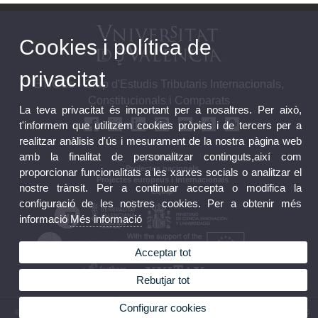
Cookies i política de
privacitat
ETICCs - Grup d'Estudis Tributaris Internacionals,
Constitucionals i Comparats
La teva privacitat és important per a nosaltres. Per això,
t'informem que utilitzem cookies pròpies i de tercers per a
realitzar anàlisis d'ús i mesurament de la nostra pàgina web
amb la finalitat de personalitzar continguts,així com
Contacte
Projectes nacionals
proporcionar funcionalitats a les xarxes socials o analitzar el
Projectes europeus i internacionals
nostre trànsit. Per a continuar accepta o modifica la
Equip
configuració de les nostres cookies. Per a obtenir més
informació
Més informació
Acceptar tot
Rebutjar tot
Configurar cookies
© 2026 UV. - Avda. dels Tarongers s/n, 46022 València. Espanya. Tel. (+34) 96 162 52 95