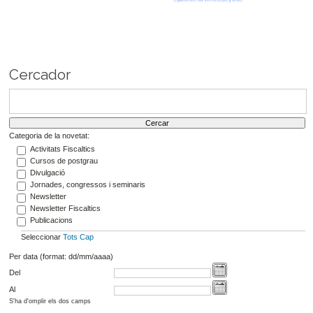
Cercador
Categoria de la novetat:
Activitats Fiscaltics
Cursos de postgrau
Divulgació
Jornades, congressos i seminaris
Newsletter
Newsletter Fiscaltics
Publicacions
Seleccionar
Tots
Cap
Per data (format: dd/mm/aaaa)
Del
Al
S'ha d'omplir els dos camps