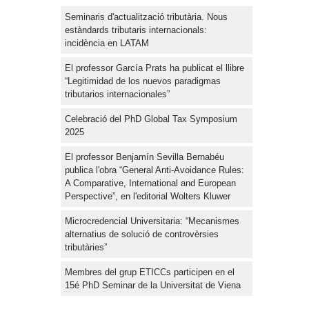
Seminaris d'actualització tributària. Nous
estàndards tributaris internacionals:
incidència en LATAM
El professor García Prats ha publicat el llibre
“Legitimidad de los nuevos paradigmas
tributarios internacionales”
Celebració del PhD Global Tax Symposium
2025
El professor Benjamín Sevilla Bernabéu
publica l'obra “General Anti-Avoidance Rules:
A Comparative, International and European
Perspective”, en l'editorial Wolters Kluwer
Microcredencial Universitaria: “Mecanismes
alternatius de solució de controvèrsies
tributàries”
Membres del grup ETICCs participen en el
15é PhD Seminar de la Universitat de Viena