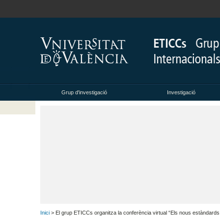
Grup d'investigació
Investigació
Inici
> El grup ETICCs organitza la conferència virtual “Els nous estàndards t