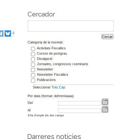
Cercador
Categoria de la novetat:
Activitats Fiscaltics
Cursos de postgrau
Divulgació
Jornades, congressos i seminaris
Newsletter
Newsletter Fiscaltics
Publicacions
Seleccionar
Tots
Cap
Per data (format: dd/mm/aaaa)
Del
Al
S'ha d'omplir els dos camps
Darreres notícies