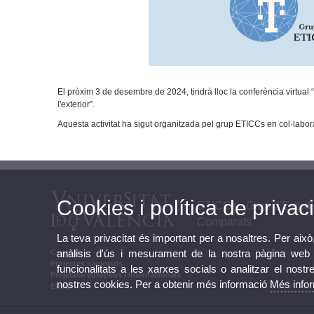
El pròxim 3 de desembre de 2024, tindrà lloc la conferència virtual
l'exterior”.
Aquesta activitat ha sigut organitzada pel grup ETICCs en col·lab
Cookies i política de privaci
ETICCs - Grup d'Estudis
Comparats
La teva privacitat és important per a nosaltres. Per això
anàlisis d'ús i mesurament de la nostra pàgina web a
Contacte
Projectes nacionals
funcionalitats a les xarxes socials o analitzar el nostr
Projectes europeus i internacionals
nostres cookies. Per a obtenir més informació
Més info
Equip