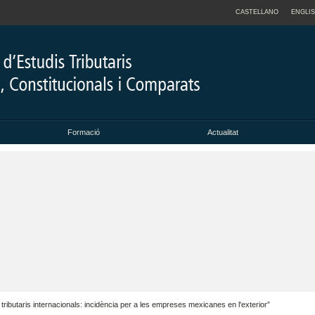
CASTELLANO
ENGLI
Formació
Actualitat
ributaris internacionals: incidència per a les empreses mexicanes en l'exterior”