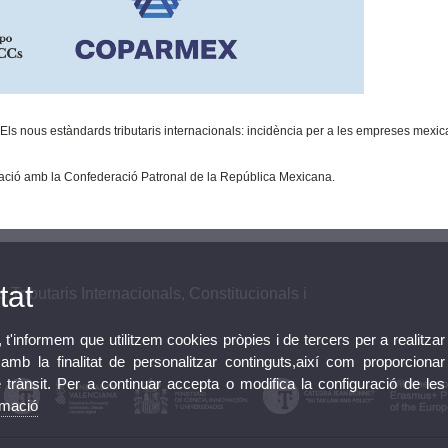
 “Els nous estàndards tributaris internacionals: incidència per a les empreses mexi
oració amb la Confederació Patronal de la República Mexicana.
tat
 Tributaris Internacionals, Constitucionals i
, t'informem que utilitzem cookies pròpies i de tercers per a realitzar
mb la finalitat de personalitzar continguts,així com proporcionar
e trànsit. Per a continuar accepta o modifica la configuració de les
rmació