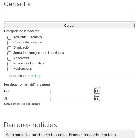
Cercador
Categoria de la novetat:
Activitats Fiscaltics
Cursos de postgrau
Divulgació
Jornades, congressos i seminaris
Newsletter
Newsletter Fiscaltics
Publicacions
Seleccionar
Tots
Cap
Per data (format: dd/mm/aaaa)
Del
Al
S'ha d'omplir els dos camps
Darreres notícies
Seminaris d'actualització tributària. Nous estàndards tributaris