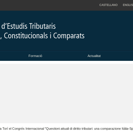
CASTELLANO
ENGLI
Formació
Actualitat
Torí el Congrés Internacional "Questioni attuali di diritto tributari: una comparazione Itàlia-S