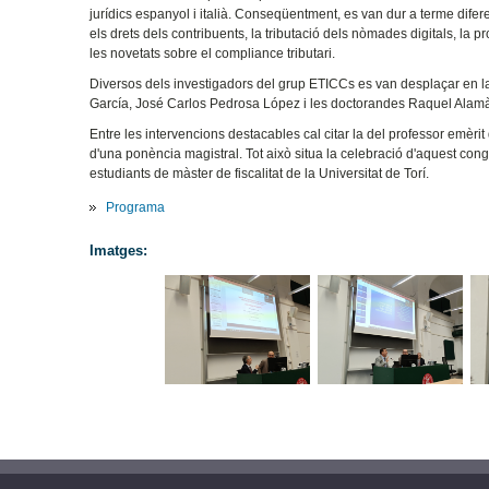
jurídics espanyol i italià. Conseqüentment, es van dur a terme difere
els drets dels contribuents, la tributació dels nòmades digitals, la p
les novetats sobre el compliance tributari.
Diversos dels investigadors del grup ETICCs es van desplaçar en la
García, José Carlos Pedrosa López i les doctorandes Raquel Alamà
Entre les intervencions destacables cal citar la del professor emèrit 
d'una ponència magistral. Tot això situa la celebració d'aquest congré
estudiants de màster de fiscalitat de la Universitat de Torí.
Programa
Imatges: