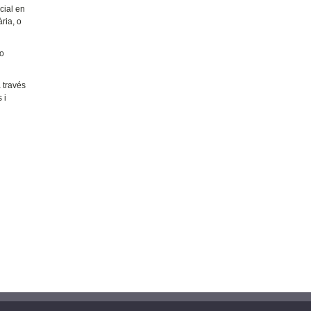
cial en
ria, o
no
a través
 i