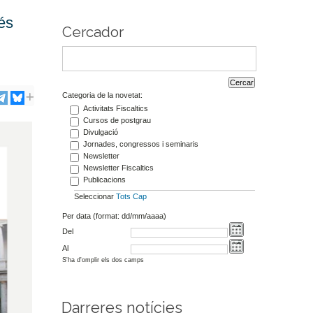
és
Cercador
Categoria de la novetat:
Activitats Fiscaltics
Cursos de postgrau
Divulgació
Jornades, congressos i seminaris
Newsletter
Newsletter Fiscaltics
Publicacions
Seleccionar
Tots
Cap
Per data (format: dd/mm/aaaa)
Del
Al
S'ha d'omplir els dos camps
Darreres notícies