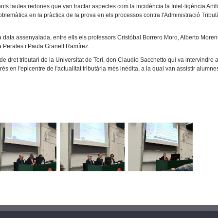
nts taules redones que van tractar aspectes com la incidència la Intel·ligència Artifi
roblemàtica en la pràctica de la prova en els processos contra l'Administració Tributà
 data assenyalada, entre ells els professors Cristóbal Borrero Moro, Alberto More
 Perales i Paula Granell Ramírez.
de dret tributari de la Universitat de Torí, don Claudio Sacchetto qui va intervindre 
s en l'epicentre de l'actualitat tributària més inèdita, a la qual van assistir alumnes