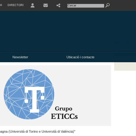
SH
DIRECTORI
USER
Newsletter
Ubicació i contacte
pagna (Università di Torino e Università di València)"