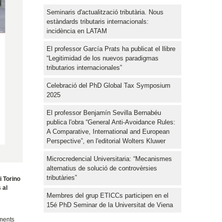
Seminaris d'actualització tributària. Nous
estàndards tributaris internacionals:
incidència en LATAM
El professor García Prats ha publicat el llibre
“Legitimidad de los nuevos paradigmas
tributarios internacionales”
Celebració del PhD Global Tax Symposium
2025
El professor Benjamín Sevilla Bernabéu
publica l'obra “General Anti-Avoidance Rules:
A Comparative, International and European
Perspective”, en l'editorial Wolters Kluwer
Microcredencial Universitaria: “Mecanismes
alternatius de solució de controvèrsies
tributàries”
i Torino
 al
Membres del grup ETICCs participen en el
15é PhD Seminar de la Universitat de Viena
aments