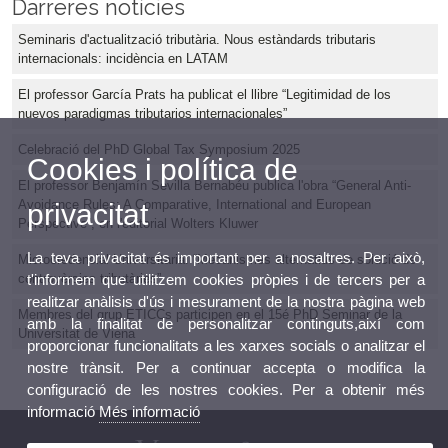
Darreres notícies
Seminaris d'actualització tributària. Nous estàndards tributaris
internacionals: incidència en LATAM
El professor García Prats ha publicat el llibre “Legitimidad de los
nuevos paradigmas tributarios internacionales”
Celebració del PhD Global Tax Symposium 2025
Cookies i política de
El professor Benjamín Sevilla Bernabéu publica l'obra “General Anti-
Avoidance Rules: A Comparative, International and European
privacitat
Perspective”, en l'editorial Wolters Kluwer
La teva privacitat és important per a nosaltres. Per això,
Microcredencial Universitaria: “Mecanismes alternatius de solució de
t'informem que utilitzem cookies pròpies i de tercers per a
controvèrsies tributàries”
realitzar anàlisis d'ús i mesurament de la nostra pàgina web
Membres del grup ETICCs participen en el 15é PhD Seminar de la
amb la finalitat de personalitzar continguts,així com
Universitat de Viena
proporcionar funcionalitats a les xarxes socials o analitzar el
nostre trànsit. Per a continuar accepta o modifica la
configuració de les nostres cookies. Per a obtenir més
informació
Més informació