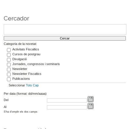
Cercador
Categoria de la novetat:
Activitats Fiscaltics
Cursos de postgrau
Divulgació
Jornades, congressos i seminaris
Newsletter
Newsletter Fiscaltics
Publicacions
Seleccionar
Tots
Cap
Per data (format: dd/mm/aaaa)
Del
Al
S'ha d'omplir els dos camps