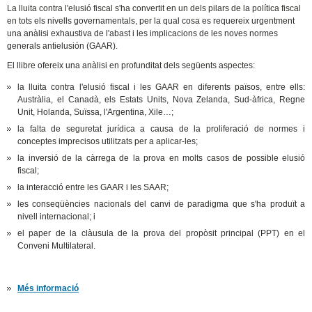
La lluita contra l'elusió fiscal s'ha convertit en un dels pilars de la política fiscal
en tots els nivells governamentals, per la qual cosa es requereix urgentment
una anàlisi exhaustiva de l'abast i les implicacions de les noves normes
generals antielusión (GAAR).
El llibre ofereix una anàlisi en profunditat dels següents aspectes:
la lluita contra l'elusió fiscal i les GAAR en diferents països, entre ells:
Austràlia, el Canadà, els Estats Units, Nova Zelanda, Sud-àfrica, Regne
Unit, Holanda, Suïssa, l'Argentina, Xile…;
la falta de seguretat jurídica a causa de la proliferació de normes i
conceptes imprecisos utilitzats per a aplicar-les;
la inversió de la càrrega de la prova en molts casos de possible elusió
fiscal;
la interacció entre les GAAR i les SAAR;
les conseqüències nacionals del canvi de paradigma que s'ha produït a
nivell internacional; i
el paper de la clàusula de la prova del propòsit principal (PPT) en el
Conveni Multilateral.
Més informació