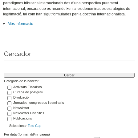
paradigmes tributaris internacionals des d’una perspectiva purament
internacional, encara que es reconduïxen a les denominades estratègies de
legitimació, tal com han sigut formulades per la doctrina internacionalista.
Més informació
Cercador
Categoria de la novetat:
Activitats Fiscaltics
Cursos de postgrau
Divulgació
Jornades, congressos i seminaris
Newsletter
Newsletter Fiscaltics
Publicacions
Seleccionar
Tots
Cap
Per data (format: dd/mm/aaaa)