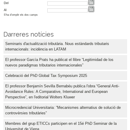
Del
Al
S'ha d'omplir els dos camps
Darreres notícies
Seminaris d'actualització tributària. Nous estàndards tributaris
internacionals: incidència en LATAM
El professor García Prats ha publicat el llibre “Legitimidad de los
nuevos paradigmas tributarios internacionales”
Celebració del PhD Global Tax Symposium 2025
El professor Benjamín Sevilla Bernabéu publica l'obra “General Anti-
Avoidance Rules: A Comparative, International and European
Perspective”, en l'editorial Wolters Kluwer
Microcredencial Universitaria: “Mecanismes alternatius de solució de
controvèrsies tributàries”
Membres del grup ETICCs participen en el 15é PhD Seminar de la
Universitat de Viena