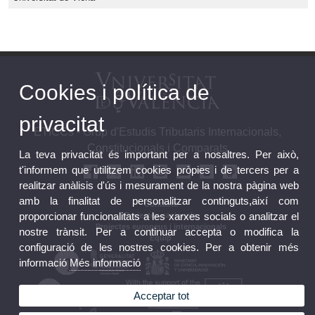
Cookies i política de
privacitat
ETICCs - Grup d'Estudis Tributaris Internacionals,
Constitucionals i Comparats
La teva privacitat és important per a nosaltres. Per això,
t'informem que utilitzem cookies pròpies i de tercers per a
realitzar anàlisis d'ús i mesurament de la nostra pàgina web
amb la finalitat de personalitzar continguts,així com
Contacte
proporcionar funcionalitats a les xarxes socials o analitzar el
Projectes nacionals
Projectes europeus i internacionals
nostre trànsit. Per a continuar accepta o modifica la
Equip
configuració de les nostres cookies. Per a obtenir més
informació
Més informació
Acceptar tot