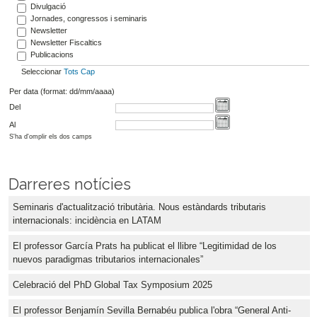
Divulgació
Jornades, congressos i seminaris
Newsletter
Newsletter Fiscaltics
Publicacions
Seleccionar
Tots
Cap
Per data (format: dd/mm/aaaa)
Del
Al
S'ha d'omplir els dos camps
Darreres notícies
Seminaris d'actualització tributària. Nous estàndards tributaris
internacionals: incidència en LATAM
El professor García Prats ha publicat el llibre “Legitimidad de los
nuevos paradigmas tributarios internacionales”
Celebració del PhD Global Tax Symposium 2025
El professor Benjamín Sevilla Bernabéu publica l'obra “General Anti-