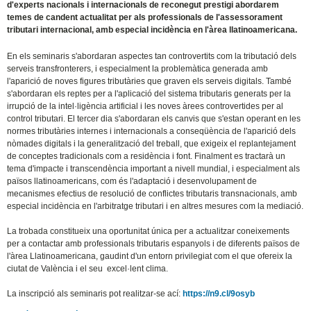
d'experts nacionals i internacionals de reconegut prestigi abordarem
temes de candent actualitat per als professionals de l'assessorament
tributari internacional, amb especial incidència en l'àrea llatinoamericana.
En els seminaris s'abordaran aspectes tan controvertits com la tributació dels
serveis transfronterers, i especialment la problemàtica generada amb
l'aparició de noves figures tributàries que graven els serveis digitals. També
s'abordaran els reptes per a l'aplicació del sistema tributaris generats per la
irrupció de la intel·ligència artificial i les noves àrees controvertides per al
control tributari. El tercer dia s'abordaran els canvis que s'estan operant en les
normes tributàries internes i internacionals a conseqüència de l'aparició dels
nòmades digitals i la generalització del treball, que exigeix el replantejament
de conceptes tradicionals com a residència i font. Finalment es tractarà un
tema d'impacte i transcendència important a nivell mundial, i especialment als
països llatinoamericans, com és l'adaptació i desenvolupament de
mecanismes efectius de resolució de conflictes tributaris transnacionals, amb
especial incidència en l'arbitratge tributari i en altres mesures com la mediació.
La trobada constitueix una oportunitat única per a actualitzar coneixements
per a contactar amb professionals tributaris espanyols i de diferents països de
l'àrea Llatinoamericana, gaudint d'un entorn privilegiat com el que ofereix la
ciutat de València i el seu excel·lent clima.
La inscripció als seminaris pot realitzar-se ací:
https://n9.cl/9osyb