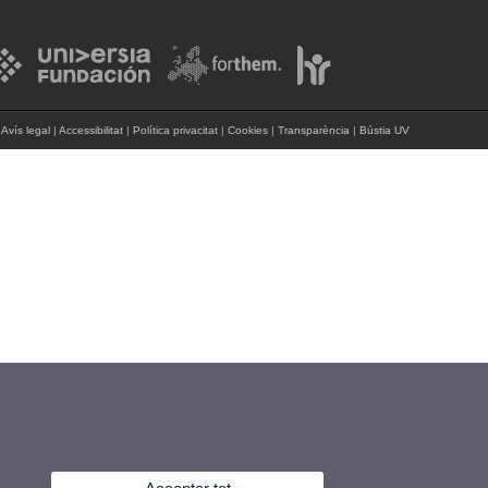
Avís legal
|
Accessibilitat
|
Política privacitat
|
Cookies
|
Transparència
|
Bústia UV