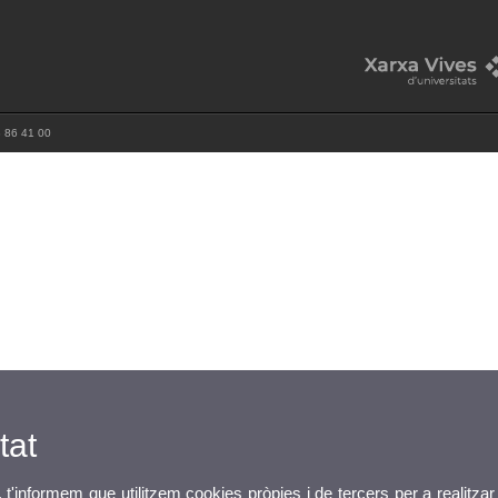
3 86 41 00
tat
, t'informem que utilitzem cookies pròpies i de tercers per a realitzar