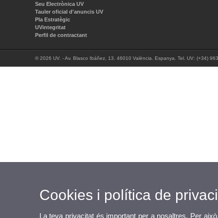
Seu Electrònica UV
Tauler oficial d'anuncis UV
Pla Estratègic
UVintegritat
Perfil de contractant
© 2026 UV. - Av. Blasco Ibáñez, 13. 46010 València. Espanya. Tel. UV: (+34) 96
Cookies i política de privaci
La teva privacitat és important per a nosaltres. Per això