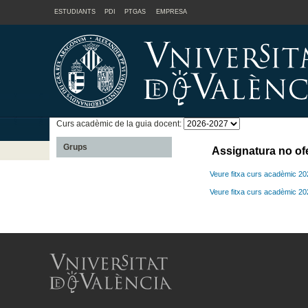
ESTUDIANTS
PDI
PTGAS
EMPRESA
Curs acadèmic de la guia docent:
Grups
Assignatura no of
Veure fitxa curs acadèmic 2
Veure fitxa curs acadèmic 2