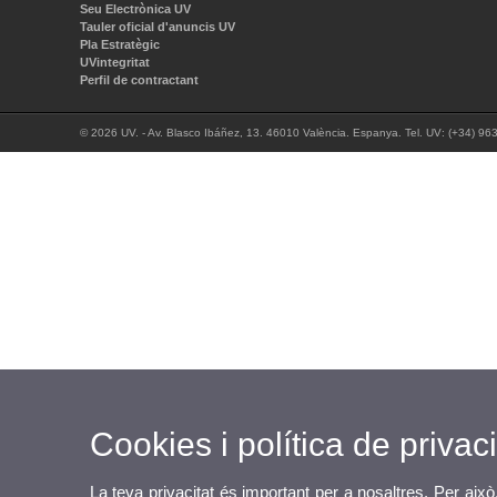
Seu Electrònica UV
Tauler oficial d'anuncis UV
Pla Estratègic
UVintegritat
Perfil de contractant
© 2026 UV. - Av. Blasco Ibáñez, 13. 46010 València. Espanya. Tel. UV: (+34) 96
Cookies i política de privaci
La teva privacitat és important per a nosaltres. Per això