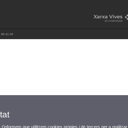
3 86 41 00
tat
, t'informem que utilitzem cookies pròpies i de tercers per a realitzar