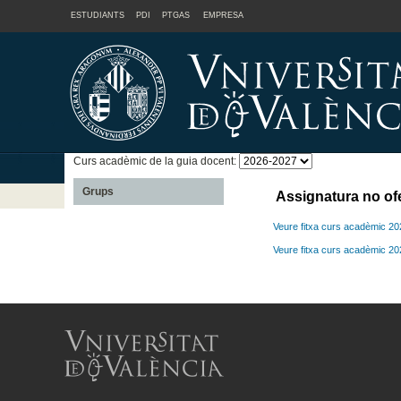
ESTUDIANTS
PDI
PTGAS
EMPRESA
Curs acadèmic de la guia docent:
Grups
Assignatura no of
Veure fitxa curs acadèmic 2
Veure fitxa curs acadèmic 2