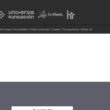
Avís legal
|
Accessibilitat
|
Política privacitat
|
Cookies
|
Transparència
|
Bústia UV