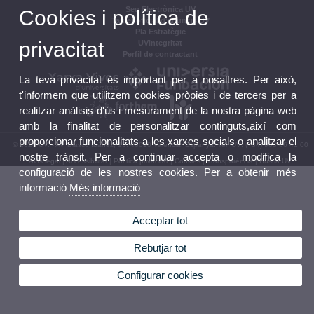
Seu Electrònica UV
Cookies i política de
Tauler oficial d'anuncis UV
Pla Estratègic
privacitat
UVintegritat
Perfil de contractant
La teva privacitat és important per a nosaltres. Per això,
t'informem que utilitzem cookies pròpies i de tercers per a
realitzar anàlisis d'ús i mesurament de la nostra pàgina web
amb la finalitat de personalitzar continguts,així com
proporcionar funcionalitats a les xarxes socials o analitzar el
© 2026 UV. - Av. Blasco Ibáñez, 13. 46010 València. Espanya. Tel. UV: (+34) 963 86 41 00
nostre trànsit. Per a continuar accepta o modifica la
Avís legal
|
Accessibilitat
|
Política privacitat
|
Cookies
|
Transparència
|
Bústia UV
configuració de les nostres cookies. Per a obtenir més
informació
Més informació
Acceptar tot
Rebutjar tot
Configurar cookies