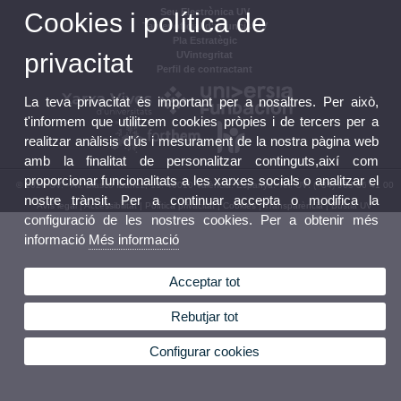
Seu Electrònica UV
Cookies i política de
Tauler oficial d'anuncis UV
Pla Estratègic
privacitat
UVintegritat
Perfil de contractant
La teva privacitat és important per a nosaltres. Per això,
t'informem que utilitzem cookies pròpies i de tercers per a
realitzar anàlisis d'ús i mesurament de la nostra pàgina web
amb la finalitat de personalitzar continguts,així com
proporcionar funcionalitats a les xarxes socials o analitzar el
© 2026 UV. - Av. Blasco Ibáñez, 13. 46010 València. Espanya. Tel. UV: (+34) 963 86 41 00
nostre trànsit. Per a continuar accepta o modifica la
Avís legal
|
Accessibilitat
|
Política privacitat
|
Cookies
|
Transparència
|
Bústia UV
configuració de les nostres cookies. Per a obtenir més
informació
Més informació
Acceptar tot
Rebutjar tot
Configurar cookies