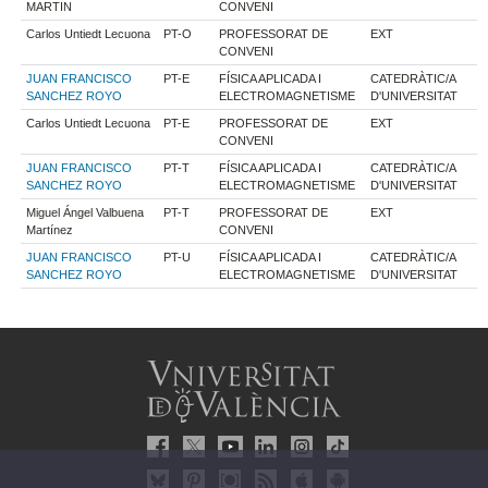
MARTIN
CONVENI
Carlos Untiedt Lecuona
PT-O
PROFESSORAT DE
EXT
CONVENI
JUAN FRANCISCO
PT-E
FÍSICA APLICADA I
CATEDRÀTIC/A
SANCHEZ ROYO
ELECTROMAGNETISME
D'UNIVERSITAT
Carlos Untiedt Lecuona
PT-E
PROFESSORAT DE
EXT
CONVENI
JUAN FRANCISCO
PT-T
FÍSICA APLICADA I
CATEDRÀTIC/A
SANCHEZ ROYO
ELECTROMAGNETISME
D'UNIVERSITAT
Miguel Ángel Valbuena
PT-T
PROFESSORAT DE
EXT
Martínez
CONVENI
JUAN FRANCISCO
PT-U
FÍSICA APLICADA I
CATEDRÀTIC/A
SANCHEZ ROYO
ELECTROMAGNETISME
D'UNIVERSITAT