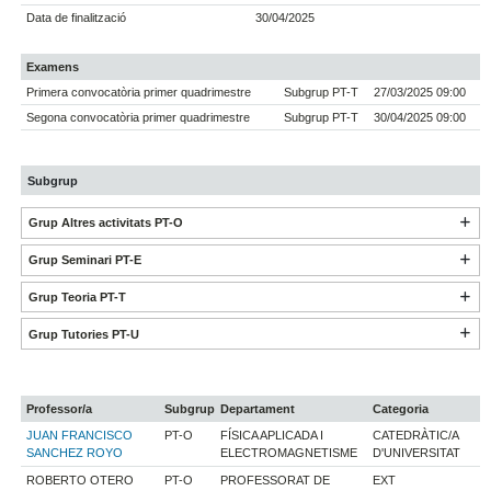
Data de finalització
30/04/2025
Examens
Primera convocatòria primer quadrimestre
Subgrup PT-T
27/03/2025 09:00
Segona convocatòria primer quadrimestre
Subgrup PT-T
30/04/2025 09:00
Subgrup
Grup Altres activitats PT-O
Grup Seminari PT-E
Grup Teoria PT-T
Grup Tutories PT-U
Professor/a
Subgrup
Departament
Categoria
JUAN FRANCISCO
PT-O
FÍSICA APLICADA I
CATEDRÀTIC/A
SANCHEZ ROYO
ELECTROMAGNETISME
D'UNIVERSITAT
ROBERTO OTERO
PT-O
PROFESSORAT DE
EXT