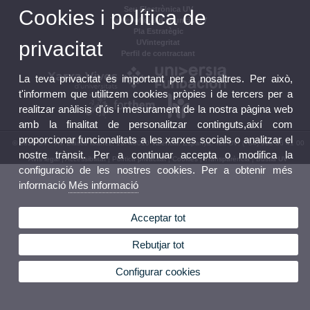
Seu Electrònica UV
Cookies i política de
Tauler oficial d'anuncis UV
Pla Estratègic
privacitat
UVintegritat
Perfil de contractant
La teva privacitat és important per a nosaltres. Per això,
t'informem que utilitzem cookies pròpies i de tercers per a
realitzar anàlisis d'ús i mesurament de la nostra pàgina web
amb la finalitat de personalitzar continguts,així com
proporcionar funcionalitats a les xarxes socials o analitzar el
© 2026 UV. - Av. Blasco Ibáñez, 13. 46010 València. Espanya. Tel. UV: (+34) 963 86 41 00
nostre trànsit. Per a continuar accepta o modifica la
Avís legal
|
Accessibilitat
|
Política privacitat
|
Cookies
|
Transparència
|
Bústia UV
configuració de les nostres cookies. Per a obtenir més
informació
Més informació
Acceptar tot
Rebutjar tot
Configurar cookies