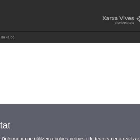
3 86 41 00
tat
, t'informem que utilitzem cookies pròpies i de tercers per a realitzar