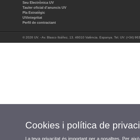
Seu Electrònica UV
Tauler oficial d'anuncis UV
Pla Estratègic
UVintegritat
Perfil de contractant
© 2026 UV. - Av. Blasco Ibáñez, 13. 46010 València. Espanya. Tel. UV: (+34) 96
Cookies i política de privaci
La teva privacitat és important per a nosaltres. Per això