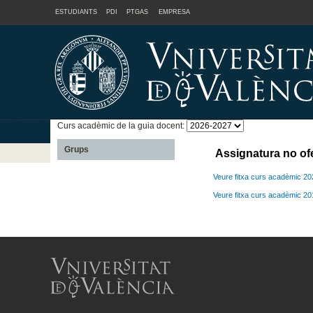
ESTUDIANTS
PDI
PTGAS
EMPRESA
Curs acadèmic de la guia docent:
Grups
Assignatura no of
Veure fitxa curs acadèmic 2
Veure fitxa curs acadèmic 2