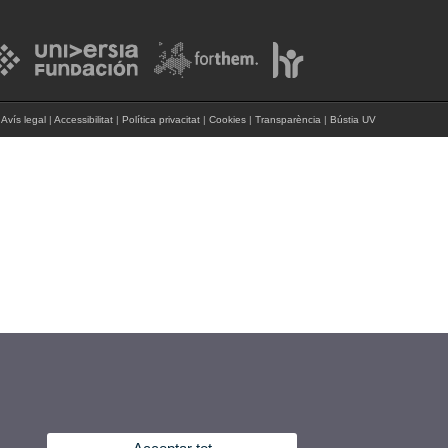
Avís legal
|
Accessibilitat
|
Política privacitat
|
Cookies
|
Transparència
|
Bústia UV