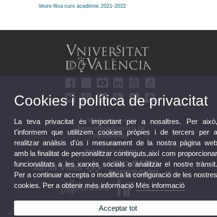
Veure fitxa curs acadèmic 2021-2022
Cookies i política de privacitat
Seu Electrònica UV
La teva privacitat és important per a nosaltres. Per això
Tauler oficial d'anuncis UV
t'informem que utilitzem cookies pròpies i de tercers per 
Pla Estratègic
realitzar anàlisis d'ús i mesurament de la nostra pàgina we
UVintegritat
Perfil de contractant
amb la finalitat de personalitzar continguts,així com proporciona
funcionalitats a les xarxes socials o analitzar el nostre trànsit
Per a continuar accepta o modifica la configuració de les nostre
cookies. Per a obtenir més informació
Més informació
Acceptar tot
© 2026 UV. - Av. Blasco Ibáñez, 13. 46010 València. Espanya. Tel. UV: (+34) 963 86 41 00