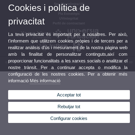
Seu Electrònica UV
Cookies i política de
Tauler oficial d'anuncis UV
Pla Estratègic
privacitat
UVintegritat
Perfil de contractant
La teva privacitat és important per a nosaltres. Per això,
t'informem que utilitzem cookies pròpies i de tercers per a
realitzar anàlisis d'ús i mesurament de la nostra pàgina web
amb la finalitat de personalitzar continguts,així com
proporcionar funcionalitats a les xarxes socials o analitzar el
© 2026 UV. - Av. Blasco Ibáñez, 13. 46010 València. Espanya. Tel. UV: (+34) 963 86 41 00
nostre trànsit. Per a continuar accepta o modifica la
Avís legal
|
Accessibilitat
|
Política privacitat
|
Cookies
|
Transparència
|
Bústia UV
configuració de les nostres cookies. Per a obtenir més
informació
Més informació
Acceptar tot
Rebutjar tot
Configurar cookies