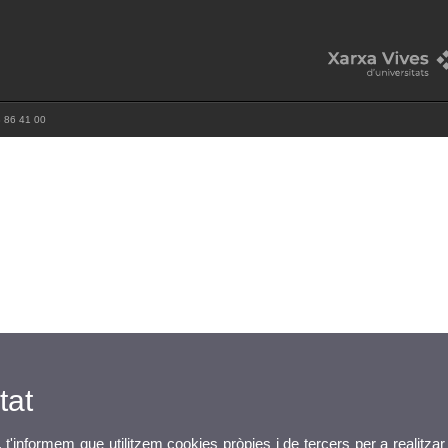
3 86 41 00
tat
, t'informem que utilitzem cookies pròpies i de tercers per a realitzar