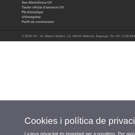
Seu Electrònica UV
Tauler oficial d'anuncis UV
Pla Estratègic
UVintegritat
Perfil de contractant
© 2026 UV. - Av. Blasco Ibáñez, 13. 46010 València. Espanya. Tel. UV: (+34) 96
Cookies i política de privaci
La teva privacitat és important per a nosaltres. Per això