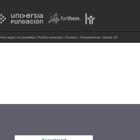
Avís legal
|
Accessibilitat
|
Política privacitat
|
Cookies
|
Transparència
|
Bústia UV