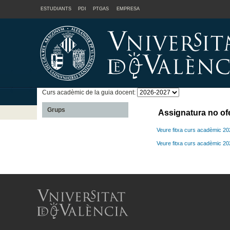
ESTUDIANTS
PDI
PTGAS
EMPRESA
Curs acadèmic de la guia docent:
Grups
Assignatura no of
Veure fitxa curs acadèmic 2
Veure fitxa curs acadèmic 2