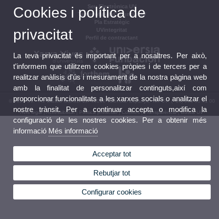
Seu Electrònica UV
Cookies i política de
Tauler oficial d'anuncis UV
Pla Estratègic
privacitat
UVintegritat
Perfil de contractant
La teva privacitat és important per a nosaltres. Per això,
t'informem que utilitzem cookies pròpies i de tercers per a
realitzar anàlisis d'ús i mesurament de la nostra pàgina web
amb la finalitat de personalitzar continguts,així com
proporcionar funcionalitats a les xarxes socials o analitzar el
© 2026 UV. - Av. Blasco Ibáñez, 13. 46010 València. Espanya. Tel. UV: (+34) 963 86 41 00
nostre trànsit. Per a continuar accepta o modifica la
Avís legal
|
Accessibilitat
|
Política privacitat
|
Cookies
|
Transparència
|
Bústia UV
configuració de les nostres cookies. Per a obtenir més
informació
Més informació
Acceptar tot
Rebutjar tot
Configurar cookies