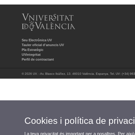
Seu Electrònica UV
Tauler oficial d'anuncis UV
Pla Estratègic
UVintegritat
Perfil de contractant
© 2026 UV. - Av. Blasco Ibáñez, 13. 46010 València. Espanya. Tel. UV: (+34) 96
Cookies i política de privaci
La teva privacitat és important per a nosaltres. Per això