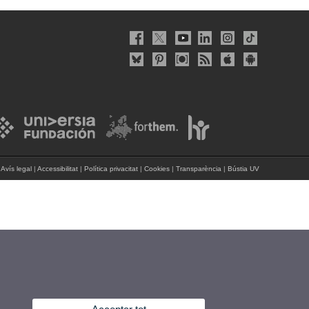
Avís legal
|
Accessibilitat
|
Política privacitat
|
Cookies
|
Transparència
|
Bústia UV