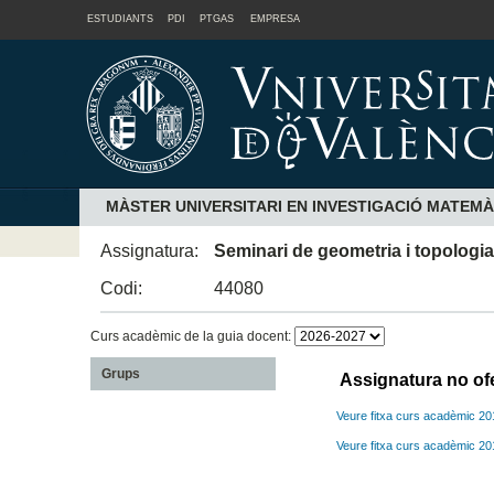
ESTUDIANTS
PDI
PTGAS
EMPRESA
MÀSTER UNIVERSITARI EN INVESTIGACIÓ MATEMÀ
Assignatura:
Seminari de geometria i topologi
Codi:
44080
Curs acadèmic de la guia docent:
Grups
Assignatura no of
Veure fitxa curs acadèmic 2
Veure fitxa curs acadèmic 2