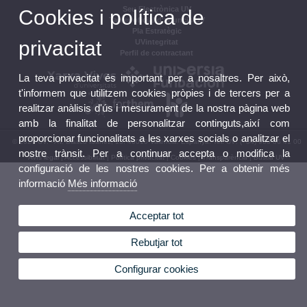
Seu Electrònica UV
Cookies i política de
Tauler oficial d'anuncis UV
Pla Estratègic
privacitat
UVintegritat
Perfil de contractant
La teva privacitat és important per a nosaltres. Per això,
t'informem que utilitzem cookies pròpies i de tercers per a
realitzar anàlisis d'ús i mesurament de la nostra pàgina web
amb la finalitat de personalitzar continguts,així com
proporcionar funcionalitats a les xarxes socials o analitzar el
© 2026 UV. - Av. Blasco Ibáñez, 13. 46010 València. Espanya. Tel. UV: (+34) 963 86 41 00
nostre trànsit. Per a continuar accepta o modifica la
Avís legal
|
Accessibilitat
|
Política privacitat
|
Cookies
|
Transparència
|
Bústia UV
configuració de les nostres cookies. Per a obtenir més
informació
Més informació
Acceptar tot
Rebutjar tot
Configurar cookies