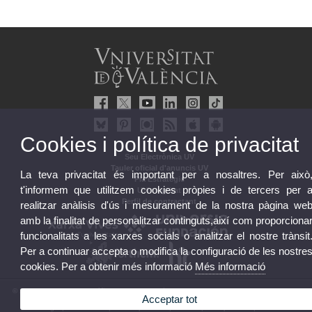
Cookies i política de privacitat
Seu Electrònica UV
Tauler oficial d'anuncis UV
La teva privacitat és important per a nosaltres. Per això
Pla Estratègic
t'informem que utilitzem cookies pròpies i de tercers per 
UVintegritat
Perfil de contractant
realitzar anàlisis d'ús i mesurament de la nostra pàgina we
amb la finalitat de personalitzar continguts,així com proporciona
funcionalitats a les xarxes socials o analitzar el nostre trànsit
Per a continuar accepta o modifica la configuració de les nostre
cookies. Per a obtenir més informació
Més informació
© 2026 UV. - Av. Blasco Ibáñez, 13. 46010 València. Espanya. Tel. UV: (+34) 963 86 41 00
Acceptar tot
Avís legal
|
Accessibilitat
|
Política privacitat
|
Cookies
|
Transparència
|
Bústia UV