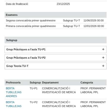
Data de finalització
23/12/2025
Examens
Segona convocatòria primer quadrimestre
Subgrup TU-T
11/06/2026 00:00
Primera convocatòria primer quadrimestre
Subgrup TU-T
12/01/2026 00:00
Subgrup
Grup Pràctiques a l'aula TU-P1
Grup Pràctiques a l'aula TU-P2
Grup Teoria TU-T
Professor/a
Subgrup
Departament
Categoria
BERTA
TU-P1
COMERCIALITZACIÓ I
PROF. PERMANENT
TUBILLEJAS
INVESTIGACIÓ DE MERCA
LABORAL PPL
ANDRES
BERTA
TU-P2
COMERCIALITZACIÓ I
PROF. PERMANENT
TUBILLEJAS
INVESTIGACIÓ DE MERCA
LABORAL PPL