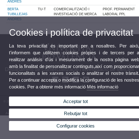
ANDRES
BERTA
TU-T
COMERCIALITZACIÓ I
PROF. PERMANENT
TUBILLEJAS
INVESTIGACIÓ DE MERCA
LABORAL PPL
ANDRES
Cookies i política de privacitat
La teva privacitat és important per a nosaltres. Per això
t'informem que utilitzem cookies pròpies i de tercers per 
realitzar anàlisis d'ús i mesurament de la nostra pàgina we
amb la finalitat de personalitzar continguts,així com proporciona
Departament de Comercialització i Investigació de Mercats
funcionalitats a les xarxes socials o analitzar el nostre trànsit
Per a continuar accepta o modifica la configuració de les nostre
cookies. Per a obtenir més informació
Més informació
Acceptar tot
© 2026 UV. - Facultat d'Economia Avgda. Tarongers s/n. 46022 València. Tel: (+34) 96 382 83
12
Rebutjar tot
Avís legal
|
Accessibilitat
|
Política privacitat
|
Cookies
|
Transparència
|
Bústia Departament
Configurar cookies