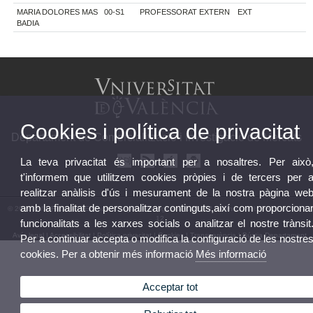
MARIA DOLORES MAS
00-S1
PROFESSORAT EXTERN
EXT
BADIA
Cookies i política de privacitat
Departament de Comercialització i Investigació de Mercats
La teva privacitat és important per a nosaltres. Per això
t'informem que utilitzem cookies pròpies i de tercers per 
realitzar anàlisis d'ús i mesurament de la nostra pàgina we
amb la finalitat de personalitzar continguts,així com proporciona
© 2026 UV. - Facultat d'Economia Avgda. Tarongers s/n. 46022 València. Tel: (+34) 96 382 83
12
funcionalitats a les xarxes socials o analitzar el nostre trànsit
Avís legal
|
Accessibilitat
|
Política privacitat
|
Cookies
|
Transparència
|
Bústia Departament
Per a continuar accepta o modifica la configuració de les nostre
cookies. Per a obtenir més informació
Més informació
Acceptar tot