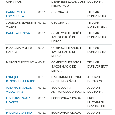
CAPARROS
D'EMPRESES.JUAN JOSE
DOCTOR/A
RENAU PIQU
CARME MELO
00-S1
GEOGRAFIA
TITULAR
ESCRIHUELA
D'UNIVERSITAT
JOSE LUIS SILVESTRE
00-S1
GEOGRAFIA
TITULAR
VICENT
D'UNIVERSITAT
DANIELA BUZOVA
00-S1
COMERCIALITZACIÓ I
TITULAR
INVESTIGACIÓ DE
D'UNIVERSITAT
MERCA
ELSA CIMADEVILLA
00-S1
COMERCIALITZACIÓ I
TITULAR
GARCIA
INVESTIGACIÓ DE
D'UNIVERSITAT
MERCA
MARCELO ROYO VELA
00-S1
COMERCIALITZACIÓ I
TITULAR
INVESTIGACIÓ DE
D'UNIVERSITAT
MERCA
ENRIQUE
00-S1
HISTÒRIA MODERNA I
AJUDANT
BENGOCHEA TIRADO
CONTEMPORÀNIA
DOCTOR/A
ALBA MARIA TALON
00-S1
SOCIOLOGIA I
AJUDANT
VILLACAÑAS
ANTROPOLOGIA SOCIAL
DOCTOR/A
LUZ DARY RAMIREZ
00-S1
ECONOMIA APLICADA
PROF.
FRANCO
PERMANENT
LABORAL PPL
PAULA MARIA SIMO
00-S1
ECONOMIA APLICADA
AJUDANT