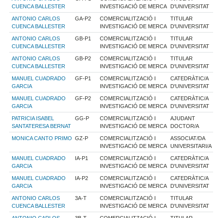
CUENCA BALLESTER
INVESTIGACIÓ DE MERCA
D'UNIVERSITAT
ANTONIO CARLOS
GA-P2
COMERCIALITZACIÓ I
TITULAR
CUENCA BALLESTER
INVESTIGACIÓ DE MERCA
D'UNIVERSITAT
ANTONIO CARLOS
GB-P1
COMERCIALITZACIÓ I
TITULAR
CUENCA BALLESTER
INVESTIGACIÓ DE MERCA
D'UNIVERSITAT
ANTONIO CARLOS
GB-P2
COMERCIALITZACIÓ I
TITULAR
CUENCA BALLESTER
INVESTIGACIÓ DE MERCA
D'UNIVERSITAT
MANUEL CUADRADO
GF-P1
COMERCIALITZACIÓ I
CATEDRÀTIC/A
GARCIA
INVESTIGACIÓ DE MERCA
D'UNIVERSITAT
MANUEL CUADRADO
GF-P2
COMERCIALITZACIÓ I
CATEDRÀTIC/A
GARCIA
INVESTIGACIÓ DE MERCA
D'UNIVERSITAT
PATRICIA ISABEL
GG-P
COMERCIALITZACIÓ I
AJUDANT
SANTATERESA BERNAT
INVESTIGACIÓ DE MERCA
DOCTOR/A
MONICA CANTO PRIMO
GZ-P
COMERCIALITZACIÓ I
ASSOCIAT/DA
INVESTIGACIÓ DE MERCA
UNIVERSITARI/A
MANUEL CUADRADO
IA-P1
COMERCIALITZACIÓ I
CATEDRÀTIC/A
GARCIA
INVESTIGACIÓ DE MERCA
D'UNIVERSITAT
MANUEL CUADRADO
IA-P2
COMERCIALITZACIÓ I
CATEDRÀTIC/A
GARCIA
INVESTIGACIÓ DE MERCA
D'UNIVERSITAT
ANTONIO CARLOS
3A-T
COMERCIALITZACIÓ I
TITULAR
CUENCA BALLESTER
INVESTIGACIÓ DE MERCA
D'UNIVERSITAT