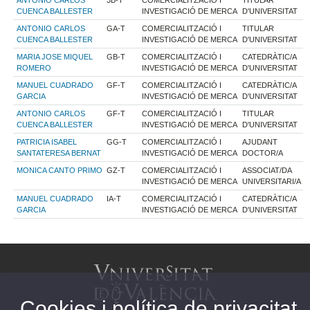
ANTONIO CARLOS
3B-T
COMERCIALITZACIÓ I
TITULAR
CUENCA BALLESTER
INVESTIGACIÓ DE MERCA
D'UNIVERSITAT
ANTONIO CARLOS
GA-T
COMERCIALITZACIÓ I
TITULAR
CUENCA BALLESTER
INVESTIGACIÓ DE MERCA
D'UNIVERSITAT
MARIA JOSE MIQUEL
GB-T
COMERCIALITZACIÓ I
CATEDRÀTIC/A
ROMERO
INVESTIGACIÓ DE MERCA
D'UNIVERSITAT
MANUEL CUADRADO
GF-T
COMERCIALITZACIÓ I
CATEDRÀTIC/A
GARCIA
INVESTIGACIÓ DE MERCA
D'UNIVERSITAT
ANTONIO CARLOS
GF-T
COMERCIALITZACIÓ I
TITULAR
CUENCA BALLESTER
INVESTIGACIÓ DE MERCA
D'UNIVERSITAT
PATRICIA ISABEL
GG-T
COMERCIALITZACIÓ I
AJUDANT
SANTATERESA BERNAT
INVESTIGACIÓ DE MERCA
DOCTOR/A
MONICA CANTO PRIMO
GZ-T
COMERCIALITZACIÓ I
ASSOCIAT/DA
INVESTIGACIÓ DE MERCA
UNIVERSITARI/A
MANUEL CUADRADO
IA-T
COMERCIALITZACIÓ I
CATEDRÀTIC/A
GARCIA
INVESTIGACIÓ DE MERCA
D'UNIVERSITAT
Cookies i política de privacitat