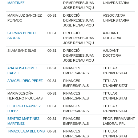
MARTINEZ
D'EMPRESES.JUAN
UNIVERSITARI/A
JOSE RENAU PIQU
MARIA LUZ SANCHEZ
00-S1
DIRECCIÓ
ASSOCIAT/DA
PEINADO
D'EMPRESES.JUAN
UNIVERSITARI/A
JOSE RENAU PIQU
GERMAN BENITO
00-S1
DIRECCIÓ
AJUDANT
SARRIA
D'EMPRESES.JUAN
DOCTOR/A
JOSE RENAU PIQU
SILVIA SANZ BLAS
00-S1
DIRECCIÓ
AJUDANT
D'EMPRESES.JUAN
DOCTOR/A
JOSE RENAU PIQU
ANA ROSA GOMEZ
00-S1
FINANCES
TITULAR
CALVET
EMPRESARIALS
D'UNIVERSITAT
ARACELI REIG PEREZ
00-S1
FINANCES
TITULAR
EMPRESARIALS
D'UNIVERSITAT
MARIA BEGOÑA
00-S1
FINANCES
TITULAR
HERRERO PIQUERAS
EMPRESARIALS
D'UNIVERSITAT
FEDERICO RAMIREZ
00-S1
FINANCES
TITULAR
LOPEZ
EMPRESARIALS
D'UNIVERSITAT
BEATRIZ MARTINEZ
00-S1
FINANCES
PROF. PERMANENT
MARTINEZ
EMPRESARIALS
LABORAL PPL
INMACULADA BEL OMS
00-S1
FINANCES
TITULAR
EMPRESARIALS
D'UNIVERSITAT