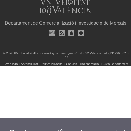
Departament de Comercialització i Investigació de Mercats
© 2026 UV. - Facultat d'Economia Avgda. Tarongers s/n. 46022 València. Tel: (+34) 96 382 83
12
Avís legal
|
Accessibilitat
|
Política privacitat
|
Cookies
|
Transparència
|
Bústia Departament