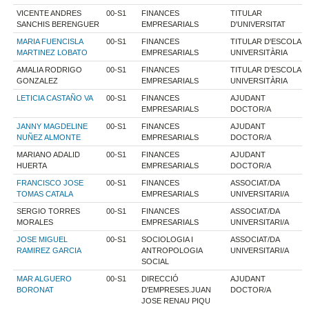
VICENTE ANDRES
00-S1
FINANCES
TITULAR
SANCHIS BERENGUER
EMPRESARIALS
D'UNIVERSITAT
MARIA FUENCISLA
00-S1
FINANCES
TITULAR D'ESCOLA
MARTINEZ LOBATO
EMPRESARIALS
UNIVERSITÀRIA
AMALIA RODRIGO
00-S1
FINANCES
TITULAR D'ESCOLA
GONZALEZ
EMPRESARIALS
UNIVERSITÀRIA
LETICIA CASTAÑO VA
00-S1
FINANCES
AJUDANT
EMPRESARIALS
DOCTOR/A
JANNY MAGDELINE
00-S1
FINANCES
AJUDANT
NUÑEZ ALMONTE
EMPRESARIALS
DOCTOR/A
MARIANO ADALID
00-S1
FINANCES
AJUDANT
HUERTA
EMPRESARIALS
DOCTOR/A
FRANCISCO JOSE
00-S1
FINANCES
ASSOCIAT/DA
TOMAS CATALA
EMPRESARIALS
UNIVERSITARI/A
SERGIO TORRES
00-S1
FINANCES
ASSOCIAT/DA
MORALES
EMPRESARIALS
UNIVERSITARI/A
JOSE MIGUEL
00-S1
SOCIOLOGIA I
ASSOCIAT/DA
RAMIREZ GARCIA
ANTROPOLOGIA
UNIVERSITARI/A
SOCIAL
MAR ALGUERO
00-S1
DIRECCIÓ
AJUDANT
BORONAT
D'EMPRESES.JUAN
DOCTOR/A
JOSE RENAU PIQU