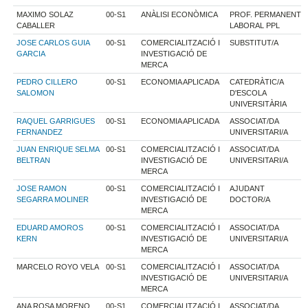
MAXIMO SOLAZ
00-S1
ANÀLISI ECONÒMICA
PROF. PERMANENT
CABALLER
LABORAL PPL
JOSE CARLOS GUIA
00-S1
COMERCIALITZACIÓ I
SUBSTITUT/A
GARCIA
INVESTIGACIÓ DE
MERCA
PEDRO CILLERO
00-S1
ECONOMIA APLICADA
CATEDRÀTIC/A
SALOMON
D'ESCOLA
UNIVERSITÀRIA
RAQUEL GARRIGUES
00-S1
ECONOMIA APLICADA
ASSOCIAT/DA
FERNANDEZ
UNIVERSITARI/A
JUAN ENRIQUE SELMA
00-S1
COMERCIALITZACIÓ I
ASSOCIAT/DA
BELTRAN
INVESTIGACIÓ DE
UNIVERSITARI/A
MERCA
JOSE RAMON
00-S1
COMERCIALITZACIÓ I
AJUDANT
SEGARRA MOLINER
INVESTIGACIÓ DE
DOCTOR/A
MERCA
EDUARD AMOROS
00-S1
COMERCIALITZACIÓ I
ASSOCIAT/DA
KERN
INVESTIGACIÓ DE
UNIVERSITARI/A
MERCA
MARCELO ROYO VELA
00-S1
COMERCIALITZACIÓ I
ASSOCIAT/DA
INVESTIGACIÓ DE
UNIVERSITARI/A
MERCA
ANA ROSA MORENO
00-S1
COMERCIALITZACIÓ I
ASSOCIAT/DA