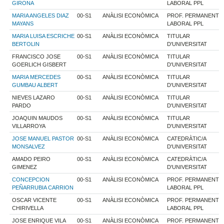
GIRONA
LABORAL PPL
MARIA ANGELES DIAZ
00-S1
ANÀLISI ECONÒMICA
PROF. PERMANENT
MAYANS
LABORAL PPL
MARIA LUISA ESCRICHE
00-S1
ANÀLISI ECONÒMICA
TITULAR
BERTOLIN
D'UNIVERSITAT
FRANCISCO JOSE
00-S1
ANÀLISI ECONÒMICA
TITULAR
GOERLICH GISBERT
D'UNIVERSITAT
MARIA MERCEDES
00-S1
ANÀLISI ECONÒMICA
TITULAR
GUMBAU ALBERT
D'UNIVERSITAT
NIEVES LAZARO
00-S1
ANÀLISI ECONÒMICA
TITULAR
PARDO
D'UNIVERSITAT
JOAQUIN MAUDOS
00-S1
ANÀLISI ECONÒMICA
TITULAR
VILLARROYA
D'UNIVERSITAT
JOSE MANUEL PASTOR
00-S1
ANÀLISI ECONÒMICA
CATEDRÀTIC/A
MONSALVEZ
D'UNIVERSITAT
AMADO PEIRO
00-S1
ANÀLISI ECONÒMICA
CATEDRÀTIC/A
GIMENEZ
D'UNIVERSITAT
CONCEPCION
00-S1
ANÀLISI ECONÒMICA
PROF. PERMANENT
PEÑARRUBIA CARRION
LABORAL PPL
OSCAR VICENTE
00-S1
ANÀLISI ECONÒMICA
PROF. PERMANENT
CHIRIVELLA
LABORAL PPL
JOSE ENRIQUE VILA
00-S1
ANÀLISI ECONÒMICA
PROF. PERMANENT