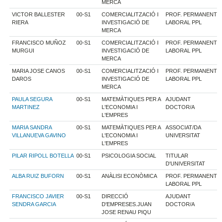
MERCA
VICTOR BALLESTER
00-S1
COMERCIALITZACIÓ I
PROF. PERMANENT
RIERA
INVESTIGACIÓ DE
LABORAL PPL
MERCA
FRANCISCO MUÑOZ
00-S1
COMERCIALITZACIÓ I
PROF. PERMANENT
MURGUI
INVESTIGACIÓ DE
LABORAL PPL
MERCA
MARIA JOSE CANOS
00-S1
COMERCIALITZACIÓ I
PROF. PERMANENT
DAROS
INVESTIGACIÓ DE
LABORAL PPL
MERCA
PAULA SEGURA
00-S1
MATEMÀTIQUES PER A
AJUDANT
MARTINEZ
L'ECONOMIA I
DOCTOR/A
L'EMPRES
MARIA SANDRA
00-S1
MATEMÀTIQUES PER A
ASSOCIAT/DA
VILLANUEVA GAVINO
L'ECONOMIA I
UNIVERSITAT
L'EMPRES
PILAR RIPOLL BOTELLA
00-S1
PSICOLOGIA SOCIAL
TITULAR
D'UNIVERSITAT
ALBA RUIZ BUFORN
00-S1
ANÀLISI ECONÒMICA
PROF. PERMANENT
LABORAL PPL
FRANCISCO JAVIER
00-S1
DIRECCIÓ
AJUDANT
SENDRA GARCIA
D'EMPRESES.JUAN
DOCTOR/A
JOSE RENAU PIQU