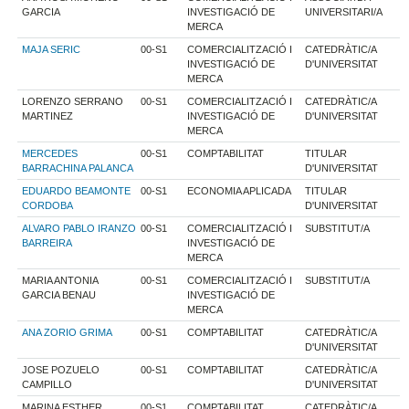
GARCIA
INVESTIGACIÓ DE
UNIVERSITARI/A
MERCA
MAJA SERIC
00-S1
COMERCIALITZACIÓ I
CATEDRÀTIC/A
INVESTIGACIÓ DE
D'UNIVERSITAT
MERCA
LORENZO SERRANO
00-S1
COMERCIALITZACIÓ I
CATEDRÀTIC/A
MARTINEZ
INVESTIGACIÓ DE
D'UNIVERSITAT
MERCA
MERCEDES
00-S1
COMPTABILITAT
TITULAR
BARRACHINA PALANCA
D'UNIVERSITAT
EDUARDO BEAMONTE
00-S1
ECONOMIA APLICADA
TITULAR
CORDOBA
D'UNIVERSITAT
ALVARO PABLO IRANZO
00-S1
COMERCIALITZACIÓ I
SUBSTITUT/A
BARREIRA
INVESTIGACIÓ DE
MERCA
MARIA ANTONIA
00-S1
COMERCIALITZACIÓ I
SUBSTITUT/A
GARCIA BENAU
INVESTIGACIÓ DE
MERCA
ANA ZORIO GRIMA
00-S1
COMPTABILITAT
CATEDRÀTIC/A
D'UNIVERSITAT
JOSE POZUELO
00-S1
COMPTABILITAT
CATEDRÀTIC/A
CAMPILLO
D'UNIVERSITAT
MARINA ESTHER
00-S1
COMPTABILITAT
CATEDRÀTIC/A