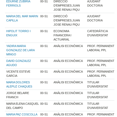
EDURNE ZUBIRIA
00-S1
DIRECCIÓ
AJUDANT
FERRIOLS
D'EMPRESES.JUAN
DOCTOR/A
JOSE RENAU PIQU
MARIA DEL MAR MARIN
00-S1
DIRECCIÓ
AJUDANT
CAPILLA
D'EMPRESES.JUAN
DOCTOR/A
JOSE RENAU PIQU
HIPOLIT TORRO I
00-S1
ECONOMIA
CATEDRÀTIC/A
ENGUIX
FINANCERA I
D'UNIVERSITAT
ACTUARIAL
YADIRA MARIA
00-S1
ANÀLISI ECONÒMICA
PROF. PERMANENT
GONZALEZ DE LARA
LABORAL PPL
MINGO
DAVID GONZALEZ
00-S1
ANÀLISI ECONÒMICA
PROF. PERMANENT
AGUDO
LABORAL PPL
VICENTE ESTEVE
00-S1
ANÀLISI ECONÒMICA
PROF. PERMANENT
GARCIA
LABORAL PPL
MARIA DOLORES
00-S1
ANÀLISI ECONÒMICA
TITULAR
ALEPUZ CHAQUES
D'UNIVERSITAT
JORGE BELAIRE
00-S1
ANÀLISI ECONÒMICA
TITULAR
FRANCH
D'UNIVERSITAT
MARIA ELENA CASQUEL
00-S1
ANÀLISI ECONÒMICA
TITULAR
DEL CAMPO
D'UNIVERSITAT
MARIA PAZ COSCOLLA
00-S1
ANÀLISI ECONÒMICA
PROF. PERMANENT