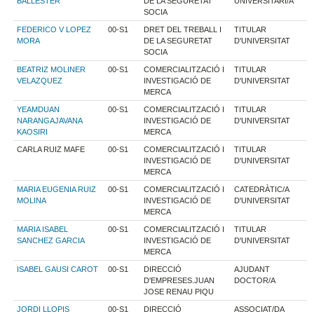
BALLESTER
DE LA SEGURETAT
UNIVERSITARI/A
SOCIA
FEDERICO V LOPEZ
00-S1
DRET DEL TREBALL I
TITULAR
MORA
DE LA SEGURETAT
D'UNIVERSITAT
SOCIA
BEATRIZ MOLINER
00-S1
COMERCIALITZACIÓ I
TITULAR
VELAZQUEZ
INVESTIGACIÓ DE
D'UNIVERSITAT
MERCA
YEAMDUAN
00-S1
COMERCIALITZACIÓ I
TITULAR
NARANGAJAVANA
INVESTIGACIÓ DE
D'UNIVERSITAT
KAOSIRI
MERCA
CARLA RUIZ MAFE
00-S1
COMERCIALITZACIÓ I
TITULAR
INVESTIGACIÓ DE
D'UNIVERSITAT
MERCA
MARIA EUGENIA RUIZ
00-S1
COMERCIALITZACIÓ I
CATEDRÀTIC/A
MOLINA
INVESTIGACIÓ DE
D'UNIVERSITAT
MERCA
MARIA ISABEL
00-S1
COMERCIALITZACIÓ I
TITULAR
SANCHEZ GARCIA
INVESTIGACIÓ DE
D'UNIVERSITAT
MERCA
ISABEL GAUSI CAROT
00-S1
DIRECCIÓ
AJUDANT
D'EMPRESES.JUAN
DOCTOR/A
JOSE RENAU PIQU
JORDI LLOPIS
00-S1
DIRECCIÓ
ASSOCIAT/DA