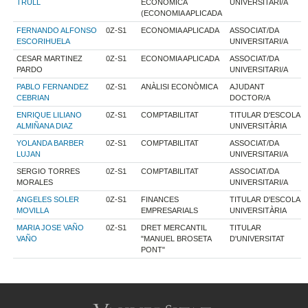
TRULL
ECONÒMICA
UNIVERSITARI/A
(ECONOMIA APLICADA
FERNANDO ALFONSO
0Z-S1
ECONOMIA APLICADA
ASSOCIAT/DA
ESCORIHUELA
UNIVERSITARI/A
CESAR MARTINEZ
0Z-S1
ECONOMIA APLICADA
ASSOCIAT/DA
PARDO
UNIVERSITARI/A
PABLO FERNANDEZ
0Z-S1
ANÀLISI ECONÒMICA
AJUDANT
CEBRIAN
DOCTOR/A
ENRIQUE LILIANO
0Z-S1
COMPTABILITAT
TITULAR D'ESCOLA
ALMIÑANA DIAZ
UNIVERSITÀRIA
YOLANDA BARBER
0Z-S1
COMPTABILITAT
ASSOCIAT/DA
LUJAN
UNIVERSITARI/A
SERGIO TORRES
0Z-S1
COMPTABILITAT
ASSOCIAT/DA
MORALES
UNIVERSITARI/A
ANGELES SOLER
0Z-S1
FINANCES
TITULAR D'ESCOLA
MOVILLA
EMPRESARIALS
UNIVERSITÀRIA
MARIA JOSE VAÑO
0Z-S1
DRET MERCANTIL
TITULAR
VAÑO
"MANUEL BROSETA
D'UNIVERSITAT
PONT"