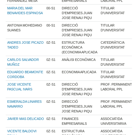
FERNANDEZ MESA
EMPRESARIALS
LABORAL PPL
MARIA DEL MAR
00-S1
DIRECCIÓ
TITULAR
BENAVIDES ESPINOSA
D'EMPRESES.JUAN
D'UNIVERSITAT
JOSE RENAU PIQU
ANTONIA MOHEDANO
00-S1
DIRECCIÓ
TITULAR
SUANES
D'EMPRESES.JUAN
D'UNIVERSITAT
JOSE RENAU PIQU
ANDRES JOSE PICAZO
0Z-S1
ESTRUCTURA
CATEDRÀTIC/A
TADEO
ECONÒMICA
D'UNIVERSITAT
(ECONOMIA APLICADA
CARLOS SALVADOR
0Z-S1
ANÀLISI ECONÒMICA
TITULAR
MUÑOZ
D'UNIVERSITAT
EDUARDO BEAMONTE
0Z-S1
ECONOMIA APLICADA
TITULAR
CORDOBA
D'UNIVERSITAT
JOSE VICENTE
0Z-S1
DIRECCIÓ
PROF. PERMANENT
PASCUAL IVARS
D'EMPRESES.JUAN
LABORAL PPL
JOSE RENAU PIQU
ESMERALDA LINARES
0Z-S1
DIRECCIÓ
PROF. PERMANENT
NAVARRO
D'EMPRESES.JUAN
LABORAL PPL
JOSE RENAU PIQU
JAVIER MAS DELICADO
0Z-S1
FINANCES
ASSOCIAT/DA
EMPRESARIALS
UNIVERSITARI/A
VICENTE BALDOVI
0Z-S1
ESTRUCTURA
ASSOCIAT/DA