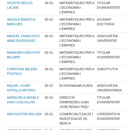
VICENTE BOLOS
00-S1
MATEMÀTIQUES PER A
TITULAR
LACAVE
L'ECONOMIA I
D'UNIVERSITAT
L'EMPRES
ANGELA SEBASTIA
00-S1
MATEMÀTIQUES PER A
AJUDANT
BARGUES
L'ECONOMIA I
DOCTOR/A
L'EMPRES
MANUEL FRANCISCO
00-S1
MATEMÀTIQUES PER A
ASSOCIAT/DA
ABAD RODRIGUEZ
L'ECONOMIA I
UNIVERSITAT
L'EMPRES
MARIA BEGOÑA FONT
00-S1
MATEMÀTIQUES PER A
TITULAR
BELAIRE
L'ECONOMIA I
D'UNIVERSITAT
L'EMPRES
CHRISTIAN BELEÑA
00-S1
MATEMÀTIQUES PER A
SUBSTITUT/A
POSTIGO
L'ECONOMIA I
L'EMPRES
MIQUEL JOSEP
00-S1
ECONOMIA APLICADA
ASSOCIAT/DA
ORTELLS ARTERO
UNIVERSITARI/A
MARIA DELS ANGELS
00-S1
DIRECCIÓ
TITULAR
DASI COSCOLLAR
D'EMPRESES.JUAN
D'UNIVERSITAT
JOSE RENAU PIQU
INES KUSTER BOLUDA
00-S1
COMERCIALITZACIÓ I
CATEDRÀTIC/A
INVESTIGACIÓ DE
D'UNIVERSITAT
MERCA