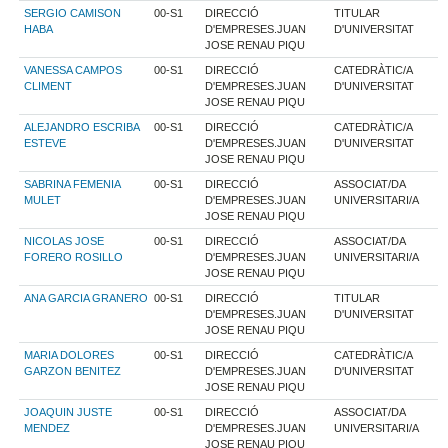
SERGIO CAMISON
00-S1
DIRECCIÓ
TITULAR
HABA
D'EMPRESES.JUAN
D'UNIVERSITAT
JOSE RENAU PIQU
VANESSA CAMPOS
00-S1
DIRECCIÓ
CATEDRÀTIC/A
CLIMENT
D'EMPRESES.JUAN
D'UNIVERSITAT
JOSE RENAU PIQU
ALEJANDRO ESCRIBA
00-S1
DIRECCIÓ
CATEDRÀTIC/A
ESTEVE
D'EMPRESES.JUAN
D'UNIVERSITAT
JOSE RENAU PIQU
SABRINA FEMENIA
00-S1
DIRECCIÓ
ASSOCIAT/DA
MULET
D'EMPRESES.JUAN
UNIVERSITARI/A
JOSE RENAU PIQU
NICOLAS JOSE
00-S1
DIRECCIÓ
ASSOCIAT/DA
FORERO ROSILLO
D'EMPRESES.JUAN
UNIVERSITARI/A
JOSE RENAU PIQU
ANA GARCIA GRANERO
00-S1
DIRECCIÓ
TITULAR
D'EMPRESES.JUAN
D'UNIVERSITAT
JOSE RENAU PIQU
MARIA DOLORES
00-S1
DIRECCIÓ
CATEDRÀTIC/A
GARZON BENITEZ
D'EMPRESES.JUAN
D'UNIVERSITAT
JOSE RENAU PIQU
JOAQUIN JUSTE
00-S1
DIRECCIÓ
ASSOCIAT/DA
MENDEZ
D'EMPRESES.JUAN
UNIVERSITARI/A
JOSE RENAU PIQU