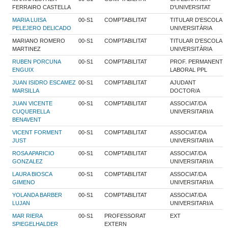
FERRAIRO CASTELLA
D'UNIVERSITAT
MARIA LUISA
00-S1
COMPTABILITAT
TITULAR D'ESCOLA
PELEJERO DELICADO
UNIVERSITÀRIA
MARIANO ROMERO
00-S1
COMPTABILITAT
TITULAR D'ESCOLA
MARTINEZ
UNIVERSITÀRIA
RUBEN PORCUNA
00-S1
COMPTABILITAT
PROF. PERMANENT
ENGUIX
LABORAL PPL
JUAN ISIDRO ESCAMEZ
00-S1
COMPTABILITAT
AJUDANT
MARSILLA
DOCTOR/A
JUAN VICENTE
00-S1
COMPTABILITAT
ASSOCIAT/DA
CUQUERELLA
UNIVERSITARI/A
BENAVENT
VICENT FORMENT
00-S1
COMPTABILITAT
ASSOCIAT/DA
JUST
UNIVERSITARI/A
ROSA APARICIO
00-S1
COMPTABILITAT
ASSOCIAT/DA
GONZALEZ
UNIVERSITARI/A
LAURA BIOSCA
00-S1
COMPTABILITAT
ASSOCIAT/DA
GIMENO
UNIVERSITARI/A
YOLANDA BARBER
00-S1
COMPTABILITAT
ASSOCIAT/DA
LUJAN
UNIVERSITARI/A
MAR RIERA
00-S1
PROFESSORAT
EXT
SPIEGELHALDER
EXTERN