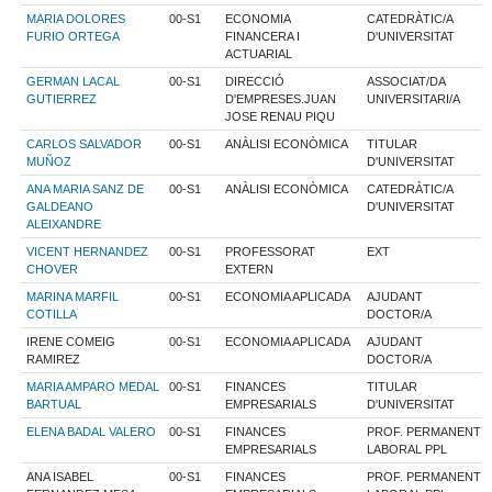
MARIA DOLORES
00-S1
ECONOMIA
CATEDRÀTIC/A
FURIO ORTEGA
FINANCERA I
D'UNIVERSITAT
ACTUARIAL
GERMAN LACAL
00-S1
DIRECCIÓ
ASSOCIAT/DA
GUTIERREZ
D'EMPRESES.JUAN
UNIVERSITARI/A
JOSE RENAU PIQU
CARLOS SALVADOR
00-S1
ANÀLISI ECONÒMICA
TITULAR
MUÑOZ
D'UNIVERSITAT
ANA MARIA SANZ DE
00-S1
ANÀLISI ECONÒMICA
CATEDRÀTIC/A
GALDEANO
D'UNIVERSITAT
ALEIXANDRE
VICENT HERNANDEZ
00-S1
PROFESSORAT
EXT
CHOVER
EXTERN
MARINA MARFIL
00-S1
ECONOMIA APLICADA
AJUDANT
COTILLA
DOCTOR/A
IRENE COMEIG
00-S1
ECONOMIA APLICADA
AJUDANT
RAMIREZ
DOCTOR/A
MARIA AMPARO MEDAL
00-S1
FINANCES
TITULAR
BARTUAL
EMPRESARIALS
D'UNIVERSITAT
ELENA BADAL VALERO
00-S1
FINANCES
PROF. PERMANENT
EMPRESARIALS
LABORAL PPL
ANA ISABEL
00-S1
FINANCES
PROF. PERMANENT