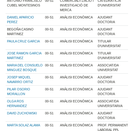
ANTONIO FRANCISCO
00-S1
COMERCIALITZACIÓ I
CATEDRÀTIC/A
CUBEL MONTESINOS
INVESTIGACIÓ DE
D'UNIVERSITAT
MERCA
DANIEL APARICIO
00-S1
ANÀLISI ECONÒMICA
AJUDANT
PEREZ
DOCTOR/A
BEGOÑA CASINO
00-S1
ANÀLISI ECONÒMICA
AJUDANT
MARTINEZ
DOCTOR/A
PAULA CRUZ GARCIA
00-S1
ANÀLISI ECONÒMICA
TITULAR
D'UNIVERSITAT
JOSE RAMON GARCIA
00-S1
ANÀLISI ECONÒMICA
TITULAR
MARTINEZ
D'UNIVERSITAT
MARIA DEL CONSUELO
00-S1
ANÀLISI ECONÒMICA
ASSOCIAT/DA
MINGUEZ BOSQUE
UNIVERSITAT
JOSEP MIQUEL
00-S1
ANÀLISI ECONÒMICA
AJUDANT
NAVARRO ORTIZ
DOCTOR/A
PILAR OSORIO
00-S1
ANÀLISI ECONÒMICA
AJUDANT
MORALLON
DOCTOR/A
OLGA ROS
00-S1
ANÀLISI ECONÒMICA
ASSOCIAT/DA
HERNANDEZ
UNIVERSITARI/A
DAVID ZUCHOWSKI
00-S1
ANÀLISI ECONÒMICA
AJUDANT
DOCTOR/A
MARTA SOLAZ ALAMA
00-S1
ANÀLISI ECONÒMICA
PROF. PERMANENT
LABORAL PPL