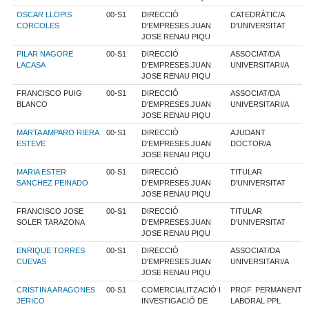
OSCAR LLOPIS
00-S1
DIRECCIÓ
CATEDRÀTIC/A
CORCOLES
D'EMPRESES.JUAN
D'UNIVERSITAT
JOSE RENAU PIQU
PILAR NAGORE
00-S1
DIRECCIÓ
ASSOCIAT/DA
LACASA
D'EMPRESES.JUAN
UNIVERSITARI/A
JOSE RENAU PIQU
FRANCISCO PUIG
00-S1
DIRECCIÓ
ASSOCIAT/DA
BLANCO
D'EMPRESES.JUAN
UNIVERSITARI/A
JOSE RENAU PIQU
MARTA AMPARO RIERA
00-S1
DIRECCIÓ
AJUDANT
ESTEVE
D'EMPRESES.JUAN
DOCTOR/A
JOSE RENAU PIQU
MARIA ESTER
00-S1
DIRECCIÓ
TITULAR
SANCHEZ PEINADO
D'EMPRESES.JUAN
D'UNIVERSITAT
JOSE RENAU PIQU
FRANCISCO JOSE
00-S1
DIRECCIÓ
TITULAR
SOLER TARAZONA
D'EMPRESES.JUAN
D'UNIVERSITAT
JOSE RENAU PIQU
ENRIQUE TORRES
00-S1
DIRECCIÓ
ASSOCIAT/DA
CUEVAS
D'EMPRESES.JUAN
UNIVERSITARI/A
JOSE RENAU PIQU
CRISTINA ARAGONES
00-S1
COMERCIALITZACIÓ I
PROF. PERMANENT
JERICO
INVESTIGACIÓ DE
LABORAL PPL