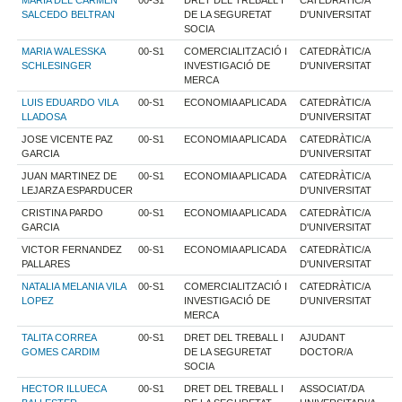
MARIA DEL CARMEN
00-S1
DRET DEL TREBALL I
CATEDRÀTIC/A
SALCEDO BELTRAN
DE LA SEGURETAT
D'UNIVERSITAT
SOCIA
MARIA WALESSKA
00-S1
COMERCIALITZACIÓ I
CATEDRÀTIC/A
SCHLESINGER
INVESTIGACIÓ DE
D'UNIVERSITAT
MERCA
LUIS EDUARDO VILA
00-S1
ECONOMIA APLICADA
CATEDRÀTIC/A
LLADOSA
D'UNIVERSITAT
JOSE VICENTE PAZ
00-S1
ECONOMIA APLICADA
CATEDRÀTIC/A
GARCIA
D'UNIVERSITAT
JUAN MARTINEZ DE
00-S1
ECONOMIA APLICADA
CATEDRÀTIC/A
LEJARZA ESPARDUCER
D'UNIVERSITAT
CRISTINA PARDO
00-S1
ECONOMIA APLICADA
CATEDRÀTIC/A
GARCIA
D'UNIVERSITAT
VICTOR FERNANDEZ
00-S1
ECONOMIA APLICADA
CATEDRÀTIC/A
PALLARES
D'UNIVERSITAT
NATALIA MELANIA VILA
00-S1
COMERCIALITZACIÓ I
CATEDRÀTIC/A
LOPEZ
INVESTIGACIÓ DE
D'UNIVERSITAT
MERCA
TALITA CORREA
00-S1
DRET DEL TREBALL I
AJUDANT
GOMES CARDIM
DE LA SEGURETAT
DOCTOR/A
SOCIA
HECTOR ILLUECA
00-S1
DRET DEL TREBALL I
ASSOCIAT/DA