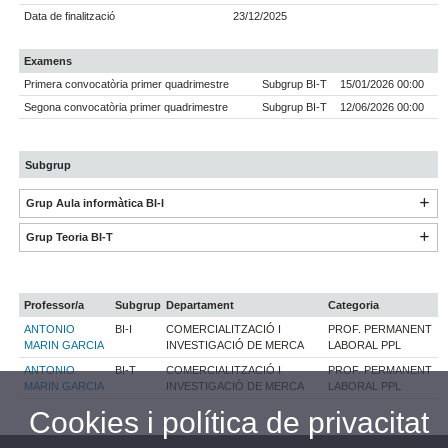
Data de finalització
23/12/2025
Examens
Primera convocatòria primer quadrimestre
Subgrup BI-T
15/01/2026 00:00
Segona convocatòria primer quadrimestre
Subgrup BI-T
12/06/2026 00:00
Subgrup
Grup Aula informàtica BI-I
Grup Teoria BI-T
Professor/a
Subgrup
Departament
Categoria
ANTONIO
BI-I
COMERCIALITZACIÓ I
PROF. PERMANENT
MARIN GARCIA
INVESTIGACIÓ DE MERCA
LABORAL PPL
ANTONIO
BI-T
COMERCIALITZACIÓ I
PROF. PERMANENT
MARIN GARCIA
INVESTIGACIÓ DE MERCA
LABORAL PPL
Cookies i política de privacitat