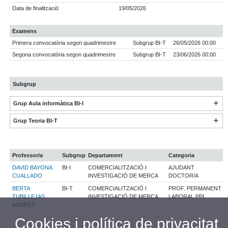
Data de finalització
19/05/2026
Examens
Primera convocatòria segon quadrimestre
Subgrup BI-T
26/05/2026 00:00
Segona convocatòria segon quadrimestre
Subgrup BI-T
23/06/2026 00:00
Subgrup
Grup Aula informàtica BI-I
Grup Teoria BI-T
Professor/a
Subgrup
Departament
Categoria
DAVID BAYONA
BI-I
COMERCIALITZACIÓ I
AJUDANT
CUALLADO
INVESTIGACIÓ DE MERCA
DOCTOR/A
BERTA
BI-T
COMERCIALITZACIÓ I
PROF. PERMANENT
TUBILLEJAS
INVESTIGACIÓ DE MERCA
LABORAL PPL
ANDRES
Cookies i política de privacitat