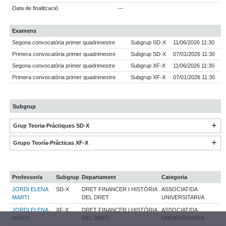
Data de finalització
---
Examens
Segona convocatòria primer quadrimestre
Subgrup SD-X
11/06/2026 11:30
Primera convocatòria primer quadrimestre
Subgrup SD-X
07/01/2026 11:30
Segona convocatòria primer quadrimestre
Subgrup XF-X
11/06/2026 11:30
Primera convocatòria primer quadrimestre
Subgrup XF-X
07/01/2026 11:30
Subgrup
Grup Teoria-Pràctiques SD-X
Grupo Teoría-Prácticas XF-X
Professor/a
Subgrup
Departament
Categoria
JORDI ELENA
SD-X
DRET FINANCER I HISTÒRIA
ASSOCIAT/DA
MARTI
DEL DRET
UNIVERSITARI/A
JORDI ELENA
XF-X
DRET FINANCER I HISTÒRIA
ASSOCIAT/DA
MARTI
DEL DRET
UNIVERSITARI/A