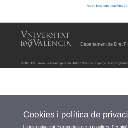
Veure fitxa curs acadèmic 2
Departament de Dret Fin
© 2026 UV. - Avda. dels Tarongers s/n, 46022 València. Espanya.Telèfon: (+34) 
Cookies i política de privaci
La teva privacitat és important per a nosaltres. Per això