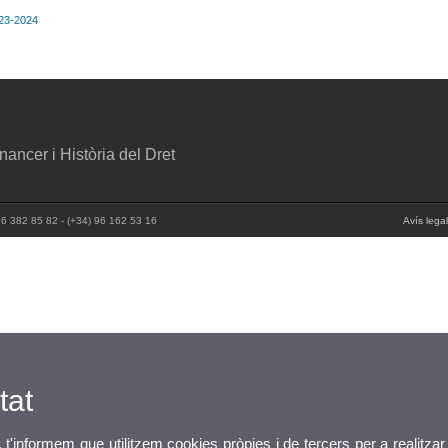
023-2024
ancer i Història del Dret
96 382 85 82 - (+34) 96 162 53 16
Avís legal
tat
, t'informem que utilitzem cookies pròpies i de tercers per a realitzar