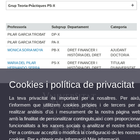
Grup Teoria-Pràctiques PS-X
Professor/a
Subgrup
Departament
Categoria
PILAR GARCIA TROBAT
DP-X
PILAR GARCIA TROBAT
PA-X
MONICA SORIA MOYA
PB-X
DRET FINANCER I
AJUDANT
HISTÒRIA DEL DRET
DOCTOR/A
MARIA DEL PILAR
PS-X
DRET FINANCER I
TITULAR
HERNANDO SERRA
HISTÒRIA DEL DRET
D'UNIVERSITAT
Cookies i política de privacitat
La teva privacitat és important per a nosaltres. Per això
t'informem que utilitzem cookies pròpies i de tercers per 
realitzar anàlisis d'ús i mesurament de la nostra pàgina we
amb la finalitat de personalitzar continguts,així com proporciona
Departament de Dret Financer i Història del Dret
funcionalitats a les xarxes socials o analitzar el nostre trànsit
Per a continuar accepta o modifica la configuració de les nostre
cookies. Per a obtenir més informació
Més informació