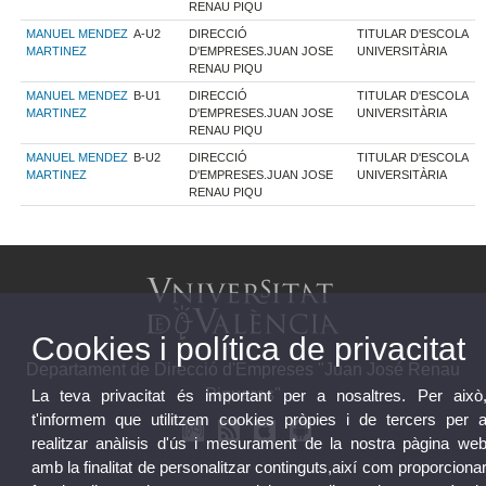
RENAU PIQU
MANUEL MENDEZ
A-U2
DIRECCIÓ
TITULAR D'ESCOLA
MARTINEZ
D'EMPRESES.JUAN JOSE
UNIVERSITÀRIA
RENAU PIQU
MANUEL MENDEZ
B-U1
DIRECCIÓ
TITULAR D'ESCOLA
MARTINEZ
D'EMPRESES.JUAN JOSE
UNIVERSITÀRIA
RENAU PIQU
MANUEL MENDEZ
B-U2
DIRECCIÓ
TITULAR D'ESCOLA
MARTINEZ
D'EMPRESES.JUAN JOSE
UNIVERSITÀRIA
RENAU PIQU
Cookies i política de privacitat
Departament de Direcció d'Empreses "Juan José Renau
Piqueras"
La teva privacitat és important per a nosaltres. Per això
t'informem que utilitzem cookies pròpies i de tercers per 
realitzar anàlisis d'ús i mesurament de la nostra pàgina we
amb la finalitat de personalitzar continguts,així com proporciona