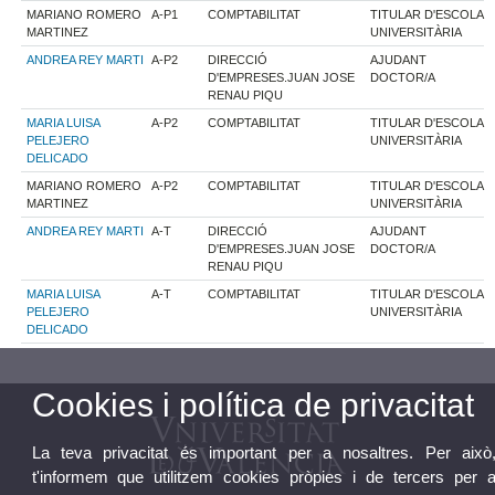
MARIANO ROMERO
A-P1
COMPTABILITAT
TITULAR D'ESCOLA
MARTINEZ
UNIVERSITÀRIA
ANDREA REY MARTI
A-P2
DIRECCIÓ
AJUDANT
D'EMPRESES.JUAN JOSE
DOCTOR/A
RENAU PIQU
MARIA LUISA
A-P2
COMPTABILITAT
TITULAR D'ESCOLA
PELEJERO
UNIVERSITÀRIA
DELICADO
MARIANO ROMERO
A-P2
COMPTABILITAT
TITULAR D'ESCOLA
MARTINEZ
UNIVERSITÀRIA
ANDREA REY MARTI
A-T
DIRECCIÓ
AJUDANT
D'EMPRESES.JUAN JOSE
DOCTOR/A
RENAU PIQU
MARIA LUISA
A-T
COMPTABILITAT
TITULAR D'ESCOLA
PELEJERO
UNIVERSITÀRIA
DELICADO
Cookies i política de privacitat
La teva privacitat és important per a nosaltres. Per això
t'informem que utilitzem cookies pròpies i de tercers per 