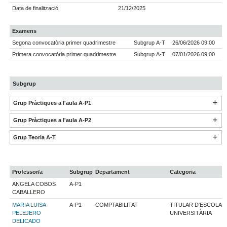
Data de finalització
21/12/2025
Examens
Segona convocatòria primer quadrimestre
Subgrup A-T
26/06/2026 09:00
Primera convocatòria primer quadrimestre
Subgrup A-T
07/01/2026 09:00
Subgrup
Grup Pràctiques a l'aula A-P1
Grup Pràctiques a l'aula A-P2
Grup Teoria A-T
Professor/a
Subgrup
Departament
Categoria
ANGELA COBOS
A-P1
CABALLERO
MARIA LUISA
A-P1
COMPTABILITAT
TITULAR D'ESCOLA
PELEJERO
UNIVERSITÀRIA
DELICADO