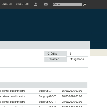
ENGLISH
DIRECTORI
USER
Crèdits
6
Caràcter
obligatòria
a primer quadrimestre
Subgrup 1A-T
15/01/2026 00:00
 primer quadrimestre
Subgrup GC-T
10/06/2026 00:00
a primer quadrimestre
Subgrup GG-T
08/01/2026 00:00