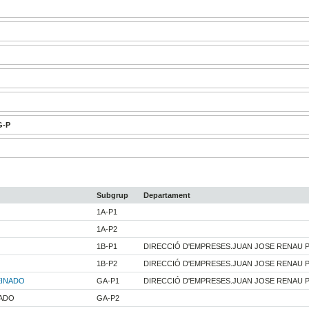
G-P
Subgrup
Departament
1A-P1
1A-P2
1B-P1
DIRECCIÓ D'EMPRESES.JUAN JOSE RENAU 
1B-P2
DIRECCIÓ D'EMPRESES.JUAN JOSE RENAU 
EINADO
GA-P1
DIRECCIÓ D'EMPRESES.JUAN JOSE RENAU 
NADO
GA-P2