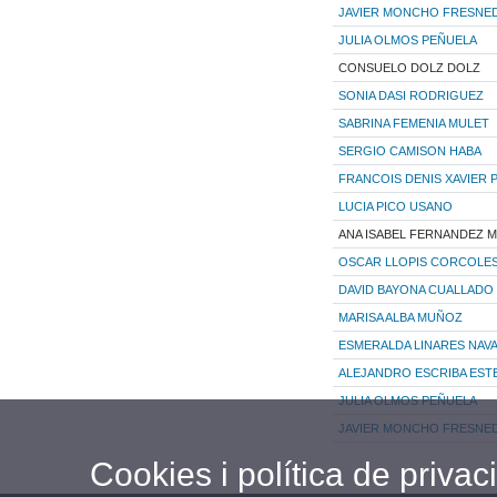
JAVIER MONCHO FRESNE
JULIA OLMOS PEÑUELA
CONSUELO DOLZ DOLZ
SONIA DASI RODRIGUEZ
SABRINA FEMENIA MULET
SERGIO CAMISON HABA
FRANCOIS DENIS XAVIER
LUCIA PICO USANO
ANA ISABEL FERNANDEZ 
OSCAR LLOPIS CORCOLE
DAVID BAYONA CUALLADO
MARISA ALBA MUÑOZ
ESMERALDA LINARES NAV
ALEJANDRO ESCRIBA EST
JULIA OLMOS PEÑUELA
JAVIER MONCHO FRESNE
Cookies i política de privaci