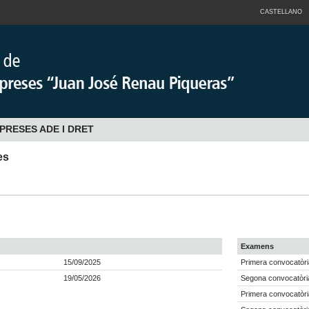
CASTELLANO
PRESES ADE I DRET
es
Examens
15/09/2025
Primera convocatòri
19/05/2026
Segona convocatòria
Primera convocatòri