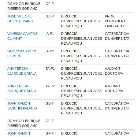
DOMINGO ENRIQUE
GF-P
RIBEIRO SORIANO
JOSE VICENTE
GZ-P
DIRECCIÓ
PROF.
PASCUAL IVARS
D'EMPRESES.JUAN JOSE
PERMANENT
RENAU PIQU
LABORAL PPL
VANESSA CAMPOS
IA-P1
DIRECCIÓ
CATEDRÀTIC/A
CLIMENT
D'EMPRESES.JUAN JOSE
D'UNIVERSITAT
RENAU PIQU
VANESSA CAMPOS
IA-P2
DIRECCIÓ
CATEDRÀTIC/A
CLIMENT
D'EMPRESES.JUAN JOSE
D'UNIVERSITAT
RENAU PIQU
ANA TERESA
TA-P1
DIRECCIÓ
AJUDANT
EJARQUE CATALA
D'EMPRESES.JUAN JOSE
DOCTOR/A
RENAU PIQU
ANA TERESA
TA-P2
DIRECCIÓ
AJUDANT
EJARQUE CATALA
D'EMPRESES.JUAN JOSE
DOCTOR/A
RENAU PIQU
JOAN RAMÓN
GB-T
DIRECCIÓ
CATEDRÀTIC/A
SANCHIS PALACIO
D'EMPRESES.JUAN JOSE
D'UNIVERSITAT
RENAU PIQU
DOMINGO ENRIQUE
GF-T
RIBEIRO SORIANO
JOAN RAMÓN
GF-T
DIRECCIÓ
CATEDRÀTIC/A