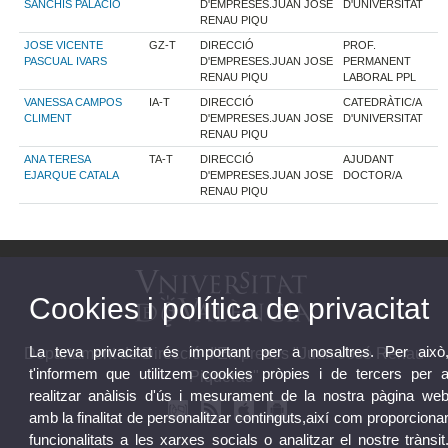
SANCHIS PALACIO
D'EMPRESES.JUAN JOSE
D'UNIVERSITAT
RENAU PIQU
JOSE VICENTE
GZ-T
DIRECCIÓ
PROF.
PASCUAL IVARS
D'EMPRESES.JUAN JOSE
PERMANENT
RENAU PIQU
LABORAL PPL
VANESSA CAMPOS
IA-T
DIRECCIÓ
CATEDRÀTIC/A
CLIMENT
D'EMPRESES.JUAN JOSE
D'UNIVERSITAT
RENAU PIQU
ANA TERESA
TA-T
DIRECCIÓ
AJUDANT
EJARQUE CATALA
D'EMPRESES.JUAN JOSE
DOCTOR/A
RENAU PIQU
Cookies i política de privacitat
La teva privacitat és important per a nosaltres. Per això
Departament de Direcció d'Empreses "Juan José Renau
t'informem que utilitzem cookies pròpies i de tercers per 
Piqueras"
realitzar anàlisis d'ús i mesurament de la nostra pàgina we
amb la finalitat de personalitzar continguts,així com proporciona
funcionalitats a les xarxes socials o analitzar el nostre trànsit