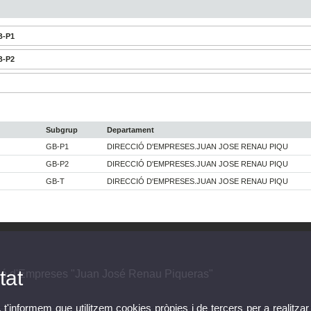
B-P1
B-P2
Subgrup
Departament
GB-P1
DIRECCIÓ D'EMPRESES.JUAN JOSE RENAU PIQU
GB-P2
DIRECCIÓ D'EMPRESES.JUAN JOSE RENAU PIQU
GB-T
DIRECCIÓ D'EMPRESES.JUAN JOSE RENAU PIQU
tat
ió d'Empreses "Juan José Renau Piqueras"
, t'informem que utilitzem cookies pròpies i de tercers per a realitzar