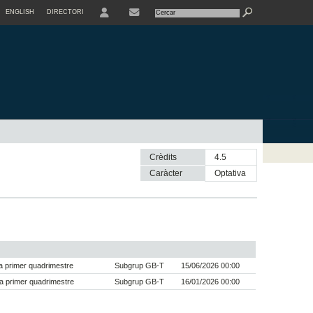
ENGLISH
DIRECTORI
USER
Crèdits
4.5
Caràcter
optativa
 primer quadrimestre
Subgrup GB-T
15/06/2026 00:00
a primer quadrimestre
Subgrup GB-T
16/01/2026 00:00