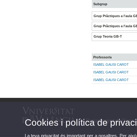
Subgrup
Grup Pràctiques a l'aula G
Grup Pràctiques a l'aula G
Grup Teoria GB-T
Professor/a
ISABEL GAUSI CAROT
ISABEL GAUSI CAROT
ISABEL GAUSI CAROT
Cookies i política de privaci
Departament de Direcc
La teva privacitat és important per a nosaltres. Per això