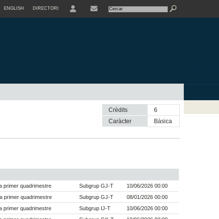
ENGLISH
DIRECTORI
USER
Crèdits
6
Caràcter
bàsica
 primer quadrimestre
Subgrup GJ-T
10/06/2026 00:00
a primer quadrimestre
Subgrup GJ-T
08/01/2026 00:00
 primer quadrimestre
Subgrup IJ-T
10/06/2026 00:00