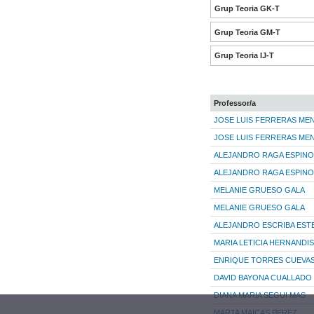
Grup Teoria GK-T
Grup Teoria GM-T
Grup Teoria IJ-T
Professor/a
JOSE LUIS FERRERAS ME
JOSE LUIS FERRERAS ME
ALEJANDRO RAGA ESPIN
ALEJANDRO RAGA ESPIN
MELANIE GRUESO GALA
MELANIE GRUESO GALA
ALEJANDRO ESCRIBA EST
MARIA LETICIA HERNANDI
ENRIQUE TORRES CUEVA
DAVID BAYONA CUALLADO
DIANA MARIA SEGUI MAS
MARTA MAICAS PEREZ