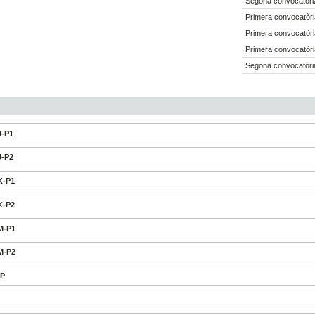
Segona convocatòria
Primera convocatòri
Primera convocatòri
Primera convocatòri
Segona convocatòria
J-P1
J-P2
K-P1
K-P2
GM-P1
GM-P2
-P