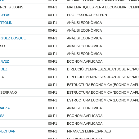
NCHIS LLOPIS
00-F1
MATEMÀTIQUES PER A L'ECONOMIA I L'EM
CEPAS
00-F1
PROFESSORAT EXTERN
ERTOLIN
00-F1
ANÀLISI ECONÒMICA
00-F1
ANÀLISI ECONÒMICA
INGUEZ BOSQUE
00-F1
ANÀLISI ECONÒMICA
ISO
00-F1
ANÀLISI ECONÒMICA
00-F1
ANÀLISI ECONÒMICA
HAVEZ
00-F1
ECONOMIA APLICADA
NDEZ
00-F1
DIRECCIÓ D'EMPRESES.JUAN JOSE RENAU
LA
00-F1
DIRECCIÓ D'EMPRESES.JUAN JOSE RENAU
00-F1
ESTRUCTURA ECONÒMICA (ECONOMIA APL
Z SERRANO
00-F1
ESTRUCTURA ECONÒMICA (ECONOMIA APL
00-F1
ESTRUCTURA ECONÒMICA (ECONOMIA APL
BAEZA
00-F1
ANÀLISI ECONÒMICA
ESA
00-F1
ECONOMIA APLICADA
00-F1
ECONOMIA APLICADA
PECHUAN
00-F1
FINANCES EMPRESARIALS
00-F1
ECONOMIA APLICADA