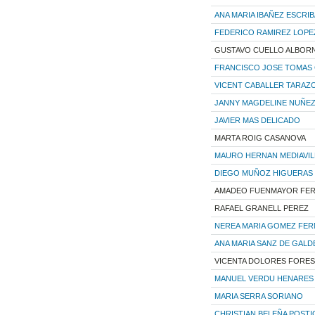
ANA MARIA IBAÑEZ ESCRI
FEDERICO RAMIREZ LOPE
GUSTAVO CUELLO ALBOR
FRANCISCO JOSE TOMAS 
VICENT CABALLER TARAZ
JANNY MAGDELINE NUÑE
JAVIER MAS DELICADO
MARTA ROIG CASANOVA
MAURO HERNAN MEDIAVIL
DIEGO MUÑOZ HIGUERAS
AMADEO FUENMAYOR FE
RAFAEL GRANELL PEREZ
NEREA MARIA GOMEZ FE
ANA MARIA SANZ DE GAL
VICENTA DOLORES FORE
MANUEL VERDU HENARES
MARIA SERRA SORIANO
CHRISTIAN BELEÑA POST