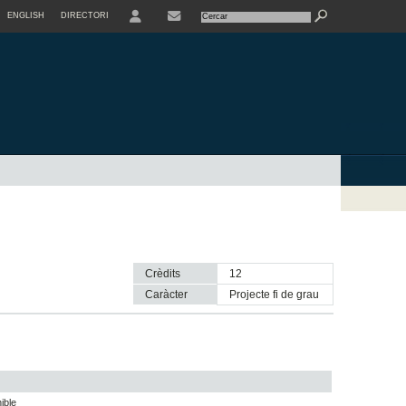
ENGLISH
DIRECTORI
USER
Crèdits
12
Caràcter
projecte fi de grau
ible