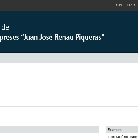
CASTELLANO
Examens
---
Informació no dispon