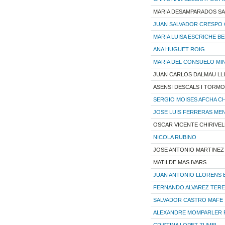
MARIA DESAMPARADOS SA
JUAN SALVADOR CRESPO 
MARIA LUISA ESCRICHE B
ANA HUGUET ROIG
MARIA DEL CONSUELO M
JUAN CARLOS DALMAU LL
ASENSI DESCALS I TORMO
SERGIO MOISES AFCHA C
JOSE LUIS FERRERAS ME
OSCAR VICENTE CHIRIVEL
NICOLA RUBINO
JOSE ANTONIO MARTINE
MATILDE MAS IVARS
JUAN ANTONIO LLORENS 
FERNANDO ALVAREZ TER
SALVADOR CASTRO MAFE
ALEXANDRE MOMPARLER 
CRISTINA LOPEZ ZUMEL